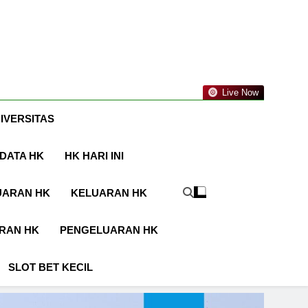
Live Now
IVERSITAS
DATA HK
HK HARI INI
UARAN HK
KELUARAN HK
RAN HK
PENGELUARAN HK
SLOT BET KECIL