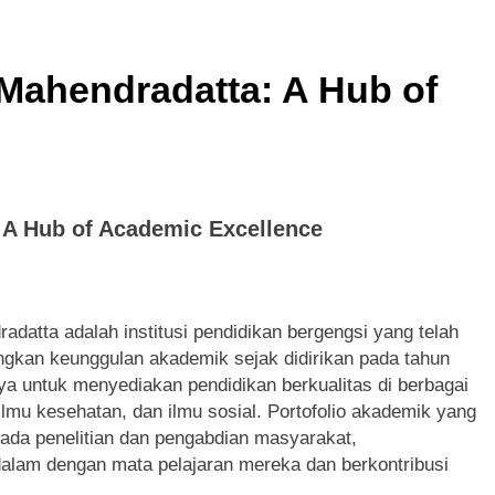
 Mahendradatta: A Hub of
 A Hub of Academic Excellence
radatta adalah institusi pendidikan bergengsi yang telah
kan keunggulan akademik sejak didirikan pada tahun
ya untuk menyediakan pendidikan berkualitas di berbagai
ilmu kesehatan, dan ilmu sosial. Portofolio akademik yang
ada penelitian dan pengabdian masyarakat,
alam dengan mata pelajaran mereka dan berkontribusi