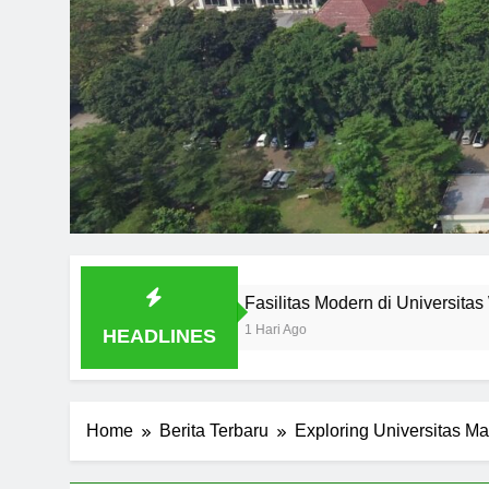
a
Fasilitas Modern di Universitas Widyatama untuk Maha
1 Hari Ago
HEADLINES
Home
Berita Terbaru
Exploring Universitas M