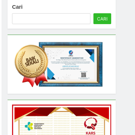
Cari
CARI