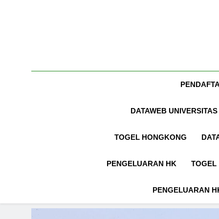
PENDAFT
DATAWEB UNIVERSITAS 
TOGEL HONGKONG
DAT
PENGELUARAN HK
TOGEL
PENGELUARAN H