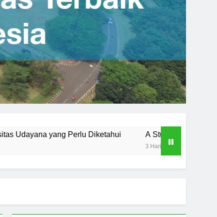
u Diketahui
A Student’s Life at Universitas Brawijaya Ma
3 Hari Ago