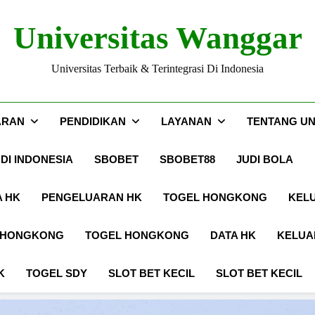
Universitas Wanggar
Universitas Terbaik & Terintegrasi Di Indonesia
ARAN
PENDIDIKAN
LAYANAN
TENTANG UN
DI INDONESIA
SBOBET
SBOBET88
JUDI BOLA
A HK
PENGELUARAN HK
TOGEL HONGKONG
KEL
 HONGKONG
TOGEL HONGKONG
DATA HK
KELUA
K
TOGEL SDY
SLOT BET KECIL
SLOT BET KECIL