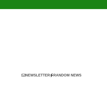
NEWSLETTER
RANDOM NEWS