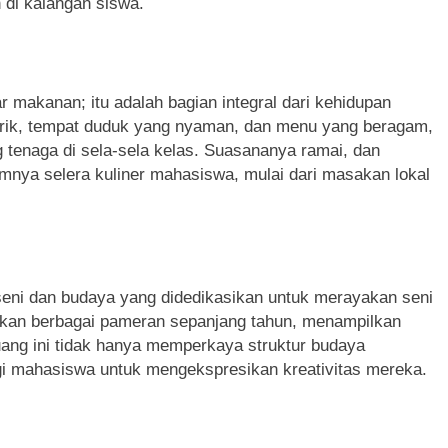
di kalangan siswa.
r makanan; itu adalah bagian integral dari kehidupan
arik, tempat duduk yang nyaman, dan menu yang beragam,
g tenaga di sela-sela kelas. Suasananya ramai, dan
nya selera kuliner mahasiswa, mulai dari masakan lokal
seni dan budaya yang didedikasikan untuk merayakan seni
arakan berbagai pameran sepanjang tahun, menampilkan
ng ini tidak hanya memperkaya struktur budaya
agi mahasiswa untuk mengekspresikan kreativitas mereka.