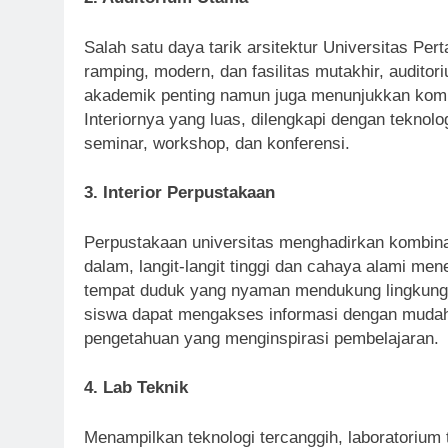
Salah satu daya tarik arsitektur Universitas P
ramping, modern, dan fasilitas mutakhir, auditor
akademik penting namun juga menunjukkan komit
Interiornya yang luas, dilengkapi dengan teknol
seminar, workshop, dan konferensi.
3. Interior Perpustakaan
Perpustakaan universitas menghadirkan kombina
dalam, langit-langit tinggi dan cahaya alami m
tempat duduk yang nyaman mendukung lingkungan
siswa dapat mengakses informasi dengan mudah. 
pengetahuan yang menginspirasi pembelajaran.
4. Lab Teknik
Menampilkan teknologi tercanggih, laboratoriu