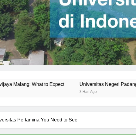
to Expect
Universitas Negeri Padang: A Leader in Teache
3 Hari Ago
ersitas Pertamina You Need to See