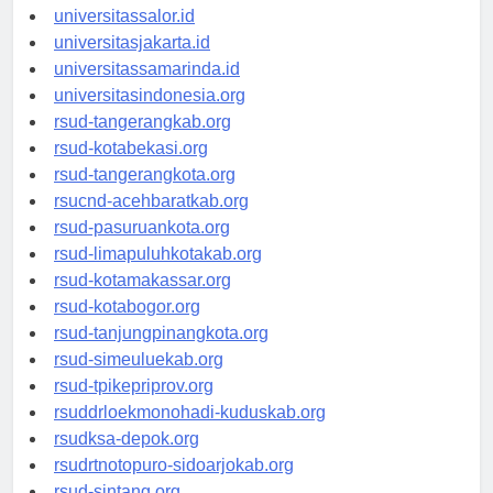
universitaswalesi.id
universitassalor.id
universitasjakarta.id
universitassamarinda.id
universitasindonesia.org
rsud-tangerangkab.org
rsud-kotabekasi.org
rsud-tangerangkota.org
rsucnd-acehbaratkab.org
rsud-pasuruankota.org
rsud-limapuluhkotakab.org
rsud-kotamakassar.org
rsud-kotabogor.org
rsud-tanjungpinangkota.org
rsud-simeuluekab.org
rsud-tpikepriprov.org
rsuddrloekmonohadi-kuduskab.org
rsudksa-depok.org
rsudrtnotopuro-sidoarjokab.org