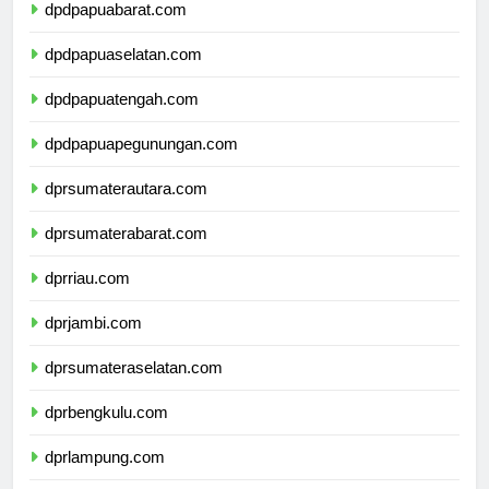
dpdpapuabarat.com
dpdpapuaselatan.com
dpdpapuatengah.com
dpdpapuapegunungan.com
dprsumaterautara.com
dprsumaterabarat.com
dprriau.com
dprjambi.com
dprsumateraselatan.com
dprbengkulu.com
dprlampung.com