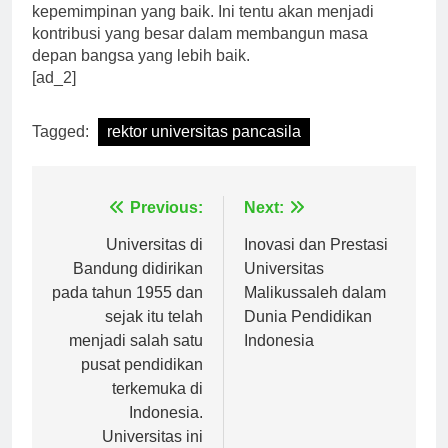
juga memiliki integritas, keberanian, dan
kepemimpinan yang baik. Ini tentu akan menjadi
kontribusi yang besar dalam membangun masa
depan bangsa yang lebih baik.
[ad_2]
Tagged:
rektor universitas pancasila
Navigasi
Previous:
Next:
pos
Universitas di
Inovasi dan Prestasi
Bandung didirikan
Universitas
pada tahun 1955 dan
Malikussaleh dalam
sejak itu telah
Dunia Pendidikan
menjadi salah satu
Indonesia
pusat pendidikan
terkemuka di
Indonesia.