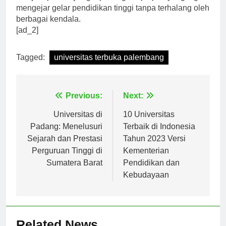
menjadi pilihan yang tepat bagi siapa pun yang ingin
mengejar gelar pendidikan tinggi tanpa terhalang oleh
berbagai kendala.
[ad_2]
Tagged:
universitas terbuka palembang
Navigasi
Previous:
Next:
pos
Universitas di
10 Universitas
Padang: Menelusuri
Terbaik di Indonesia
Sejarah dan Prestasi
Tahun 2023 Versi
Perguruan Tinggi di
Kementerian
Sumatera Barat
Pendidikan dan
Kebudayaan