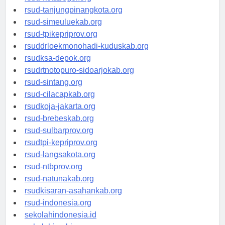
rsud-kotabogor.org
rsud-tanjungpinangkota.org
rsud-simeuluekab.org
rsud-tpikepriprov.org
rsuddrloekmonohadi-kuduskab.org
rsudksa-depok.org
rsudrtnotopuro-sidoarjokab.org
rsud-sintang.org
rsud-cilacapkab.org
rsudkoja-jakarta.org
rsud-brebeskab.org
rsud-sulbarprov.org
rsudtpi-kepriprov.org
rsud-langsakota.org
rsud-ntbprov.org
rsud-natunakab.org
rsudkisaran-asahankab.org
rsud-indonesia.org
sekolahindonesia.id