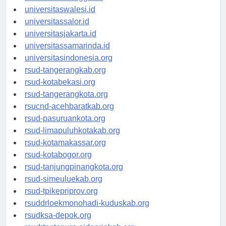
universitaswanggar.id
universitaswalesi.id
universitassalor.id
universitasjakarta.id
universitassamarinda.id
universitasindonesia.org
rsud-tangerangkab.org
rsud-kotabekasi.org
rsud-tangerangkota.org
rsucnd-acehbaratkab.org
rsud-pasuruankota.org
rsud-limapuluhkotakab.org
rsud-kotamakassar.org
rsud-kotabogor.org
rsud-tanjungpinangkota.org
rsud-simeuluekab.org
rsud-tpikepriprov.org
rsuddrloekmonohadi-kuduskab.org
rsudksa-depok.org