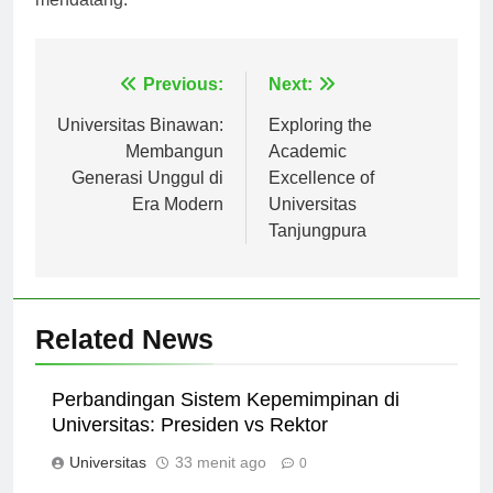
mendatang.
Navigasi
Previous:
Next:
pos
Universitas Binawan:
Exploring the
Membangun
Academic
Generasi Unggul di
Excellence of
Era Modern
Universitas
Tanjungpura
Related News
Perbandingan Sistem Kepemimpinan di
Universitas: Presiden vs Rektor
Universitas
33 menit ago
0