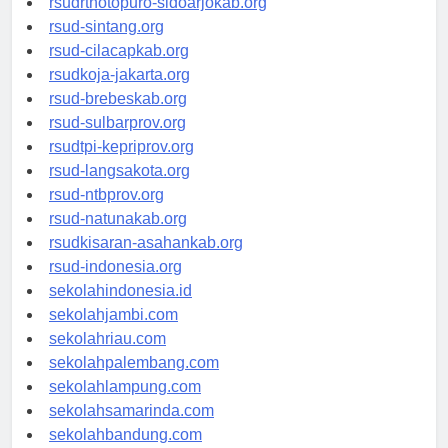
rsudrtnotopuro-sidoarjokab.org
rsud-sintang.org
rsud-cilacapkab.org
rsudkoja-jakarta.org
rsud-brebeskab.org
rsud-sulbarprov.org
rsudtpi-kepriprov.org
rsud-langsakota.org
rsud-ntbprov.org
rsud-natunakab.org
rsudkisaran-asahankab.org
rsud-indonesia.org
sekolahindonesia.id
sekolahjambi.com
sekolahriau.com
sekolahpalembang.com
sekolahlampung.com
sekolahsamarinda.com