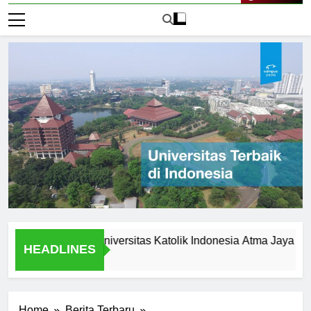
Live Now
nd Legacy of Universitas Katolik Indonesia Atma Jaya
Fas
HEADLINES
1 Ha