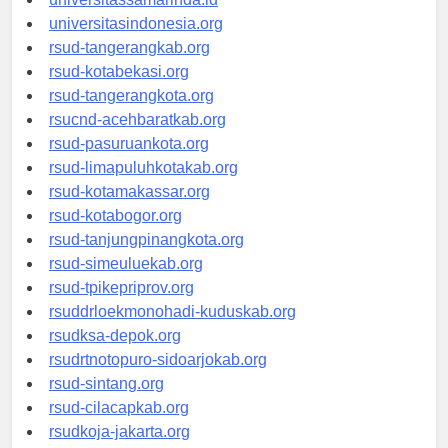
universitassamarinda.id
universitasindonesia.org
rsud-tangerangkab.org
rsud-kotabekasi.org
rsud-tangerangkota.org
rsucnd-acehbaratkab.org
rsud-pasuruankota.org
rsud-limapuluhkotakab.org
rsud-kotamakassar.org
rsud-kotabogor.org
rsud-tanjungpinangkota.org
rsud-simeuluekab.org
rsud-tpikepriprov.org
rsuddrloekmonohadi-kuduskab.org
rsudksa-depok.org
rsudrtnotopuro-sidoarjokab.org
rsud-sintang.org
rsud-cilacapkab.org