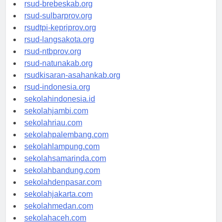
rsudkoja-jakarta.org
rsud-brebeskab.org
rsud-sulbarprov.org
rsudtpi-kepriprov.org
rsud-langsakota.org
rsud-ntbprov.org
rsud-natunakab.org
rsudkisaran-asahankab.org
rsud-indonesia.org
sekolahindonesia.id
sekolahjambi.com
sekolahriau.com
sekolahpalembang.com
sekolahlampung.com
sekolahsamarinda.com
sekolahbandung.com
sekolahdenpasar.com
sekolahjakarta.com
sekolahmedan.com