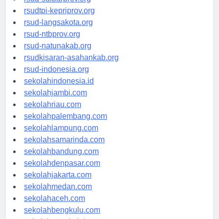
rsud-sulbarprov.org
rsudtpi-kepriprov.org
rsud-langsakota.org
rsud-ntbprov.org
rsud-natunakab.org
rsudkisaran-asahankab.org
rsud-indonesia.org
sekolahindonesia.id
sekolahjambi.com
sekolahriau.com
sekolahpalembang.com
sekolahlampung.com
sekolahsamarinda.com
sekolahbandung.com
sekolahdenpasar.com
sekolahjakarta.com
sekolahmedan.com
sekolahaceh.com
sekolahbengkulu.com