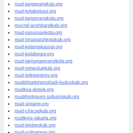
universitasindonesia.org
rsud-tangerangkab.org
rsud-kotabekasi.org
rsud-tangerangkota.org
rsucnd-acehbaratkab.org
rsud-pasuruankota.org
rsud-limapuluhkotakab.org
rsud-kotamakassar.org
rsud-kotabogor.org
rsud-tanjungpinangkota.org
rsud-simeuluekab.org
rsud-tpikepriprov.org
rsuddrloekmonohadi-kuduskab.org
rsudksa-depok.org
rsudrtnotopuro-sidoarjokab.org
rsud-sintang.org
rsud-cilacapkab.org
rsudkoja-jakarta.org
rsud-brebeskab.org