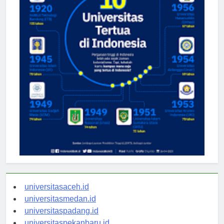
universitasaceh.id
universitasmedan.id
universitaspadang.id