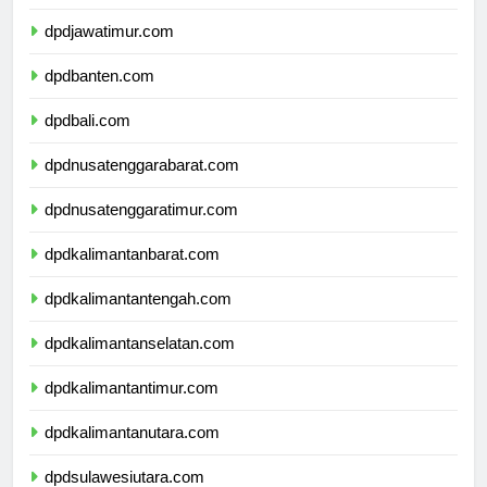
dpddiyogyakarta.com
dpdjawatimur.com
dpdbanten.com
dpdbali.com
dpdnusatenggarabarat.com
dpdnusatenggaratimur.com
dpdkalimantanbarat.com
dpdkalimantantengah.com
dpdkalimantanselatan.com
dpdkalimantantimur.com
dpdkalimantanutara.com