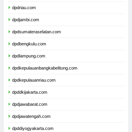
dpdsumaterabarat.com
dpdriau.com
dpdjambi.com
dpdsumateraselatan.com
dpdbengkulu.com
dpdlampung.com
dpdkepulauanbangkabelitung.com
dpdkepulauanriau.com
dpddkijakarta.com
dpdjawabarat.com
dpdjawatengah.com