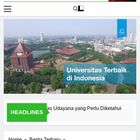
Live Now
ern di Universitas Udayana yang Perlu Diketahui
A Studen
HEADLINES
2 Hari Ago