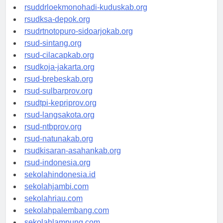
rsud-tpikepriprov.org
rsuddrloekmonohadi-kuduskab.org
rsudksa-depok.org
rsudrtnotopuro-sidoarjokab.org
rsud-sintang.org
rsud-cilacapkab.org
rsudkoja-jakarta.org
rsud-brebeskab.org
rsud-sulbarprov.org
rsudtpi-kepriprov.org
rsud-langsakota.org
rsud-ntbprov.org
rsud-natunakab.org
rsudkisaran-asahankab.org
rsud-indonesia.org
sekolahindonesia.id
sekolahjambi.com
sekolahriau.com
sekolahpalembang.com