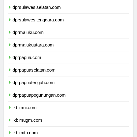
dprsulawesibarat.com
dprsulawesiselatan.com
dprsulawesitenggara.com
dprmaluku.com
dprmalukuutara.com
dprpapua.com
dprpapuaselatan.com
dprpapuatengah.com
dprpapuapegunungan.com
ikbimui.com
ikbimugm.com