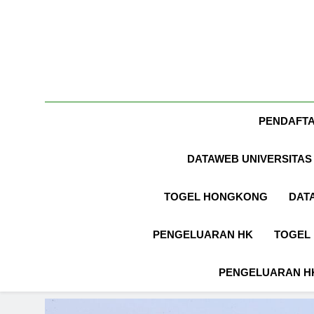
PENDAFT
DATAWEB UNIVERSITAS 
TOGEL HONGKONG
DAT
PENGELUARAN HK
TOGEL
PENGELUARAN H