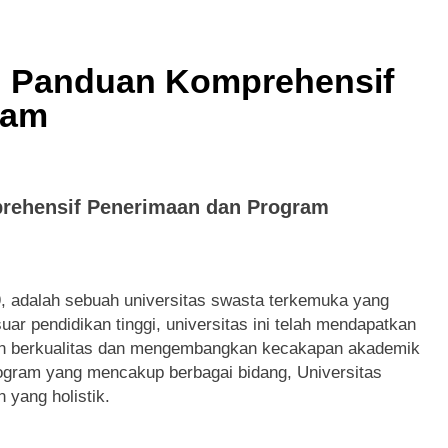
: Panduan Komprehensif
ram
rehensif Penerimaan dan Program
9, adalah sebuah universitas swasta terkemuka yang
ar pendidikan tinggi, universitas ini telah mendapatkan
an berkualitas dan mengembangkan kecakapan akademik
gram yang mencakup berbagai bidang, Universitas
yang holistik.