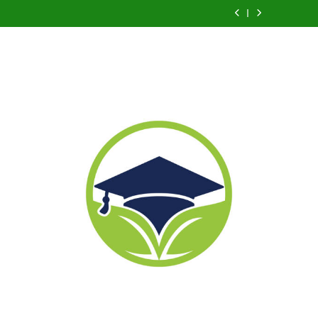
Universitas
Daftar
Universitas
di
Life
Padang:
Universitas
di
Life
Negeri
10
di
Universitas
at
A
di
Universitas
at
Padang:
Universitas
Indonesia
Udayana
Universitas
Leader
Indonesia
Udayana
Universitas
A
di
dengan
yang
Brawijaya
in
dengan
yang
Brawijaya
Leader
Indonesia
Akreditasi
Perlu
Malang:
Teacher
Akreditasi
Perlu
Malang:
in
dengan
Terbaik
Diketahui
What
Education
Terbaik
Diketahui
What
Teacher
Akreditasi
to
in
to
Education
Terbaik
Expect
Indonesia
Expect
in
Indonesia