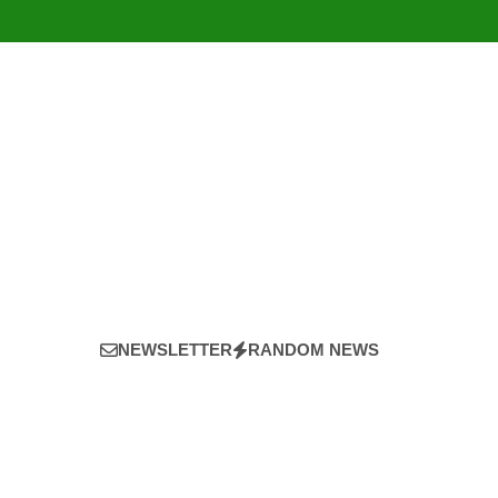
NEWSLETTER
RANDOM NEWS