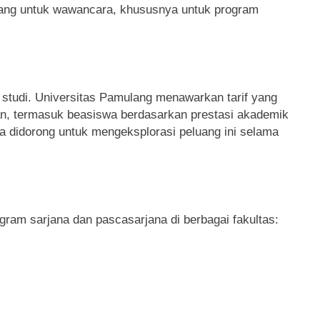
undang untuk wawancara, khususnya untuk program
m studi. Universitas Pamulang menawarkan tarif yang
gan, termasuk beasiswa berdasarkan prestasi akademik
a didorong untuk mengeksplorasi peluang ini selama
am sarjana dan pascasarjana di berbagai fakultas: