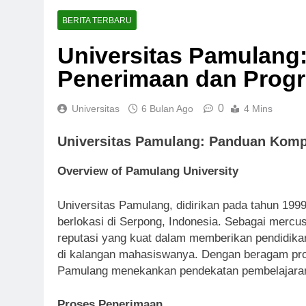
BERITA TERBARU
Universitas Pamulang
Penerimaan dan Prog
0
Universitas
6 Bulan Ago
4 Mins
Universitas Pamulang: Panduan Komp
Overview of Pamulang University
Universitas Pamulang, didirikan pada tahun 199
berlokasi di Serpong, Indonesia. Sebagai mercusu
reputasi yang kuat dalam memberikan pendidik
di kalangan mahasiswanya. Dengan beragam pro
Pamulang menekankan pendekatan pembelajaran 
Proses Penerimaan