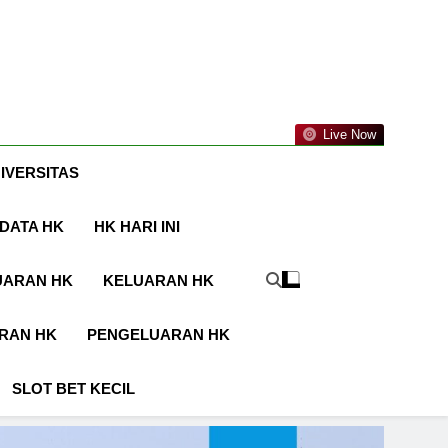
Live Now
IVERSITAS
DATA HK
HK HARI INI
UARAN HK
KELUARAN HK
RAN HK
PENGELUARAN HK
SLOT BET KECIL