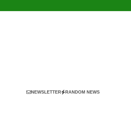
NEWSLETTER
RANDOM NEWS