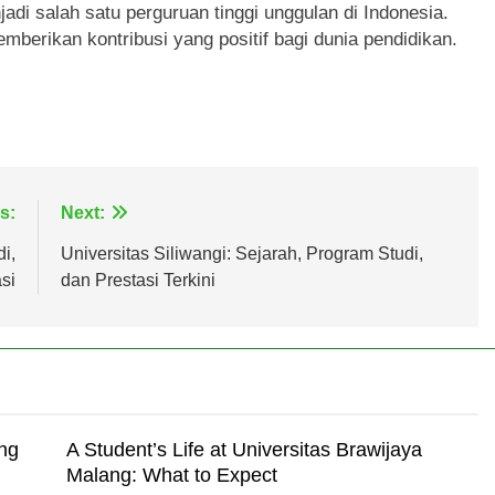
di salah satu perguruan tinggi unggulan di Indonesia.
berikan kontribusi yang positif bagi dunia pendidikan.
s:
Next:
i,
Universitas Siliwangi: Sejarah, Program Studi,
si
dan Prestasi Terkini
ang
A Student’s Life at Universitas Brawijaya
Malang: What to Expect