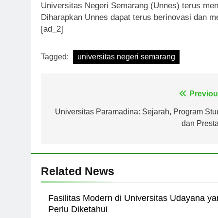
Universitas Negeri Semarang (Unnes) terus menja
Diharapkan Unnes dapat terus berinovasi dan mem
[ad_2]
Tagged:
universitas negeri semarang
Navigasi
Previou
pos
Universitas Paramadina: Sejarah, Program Stud
dan Presta
Related News
Fasilitas Modern di Universitas Udayana y
Perlu Diketahui