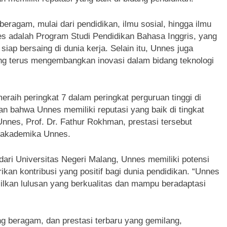
eragam, mulai dari pendidikan, ilmu sosial, hingga ilmu
es adalah Program Studi Pendidikan Bahasa Inggris, yang
siap bersaing di dunia kerja. Selain itu, Unnes juga
ang terus mengembangkan inovasi dalam bidang teknologi
eraih peringkat 7 dalam peringkat perguruan tinggi di
an bahwa Unnes memiliki reputasi yang baik di tingkat
nnes, Prof. Dr. Fathur Rokhman, prestasi tersebut
s akademika Unnes.
 dari Universitas Negeri Malang, Unnes memiliki potensi
an kontribusi yang positif bagi dunia pendidikan. “Unnes
silkan lulusan yang berkualitas dan mampu beradaptasi
g beragam, dan prestasi terbaru yang gemilang,