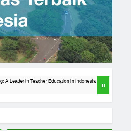
ducation in Indonesia
Daftar 10 Universitas di Indonesia
4 Hari Ago