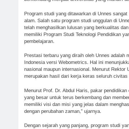
Program studi yang ditawarkan di Unnes sangat b
alam. Salah satu program studi unggulan di Unn
telah menghasilkan lulusan yang berkualitas dan 
memiliki Program Studi Teknologi Pendidikan y
pembelajaran.
Prestasi terbaru yang diraih oleh Unnes adalah m
Indonesia versi Webometrics. Hal ini menunjukk
nasional maupun internasional. Menurut Rektor U
merupakan hasil dari kerja keras seluruh civita
Menurut Prof. Dr. Abdul Haris, pakar pendidikan
yang besar untuk terus berkembang dan memberik
memiliki visi dan misi yang jelas dalam mengha
dengan perubahan zaman,” ujarnya.
Dengan sejarah yang panjang, program studi yan