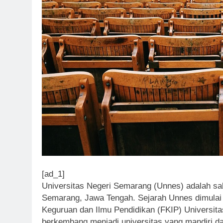
[ad_1]
Universitas Negeri Semarang (Unnes) adalah sala
Semarang, Jawa Tengah. Sejarah Unnes dimulai s
Keguruan dan Ilmu Pendidikan (FKIP) Universita
berkembang menjadi universitas yang mandiri dan