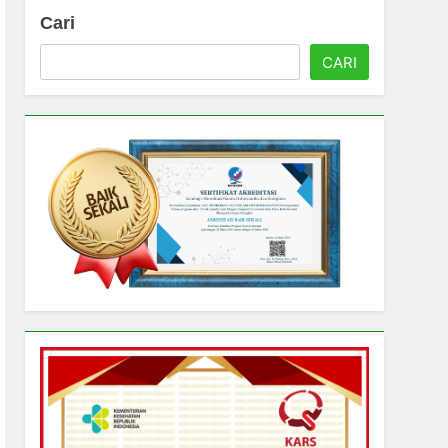
Cari
CARI