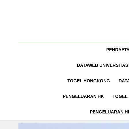
PENDAFT
DATAWEB UNIVERSITAS 
TOGEL HONGKONG
DAT
PENGELUARAN HK
TOGEL
PENGELUARAN H