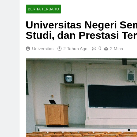
BERITA TERBARU
Universitas Negeri Se
Studi, dan Prestasi Te
0
Universitas
2 Tahun Ago
2 Mins