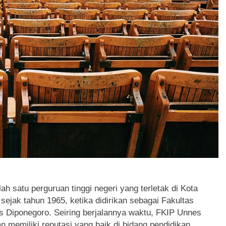
h satu perguruan tinggi negeri yang terletak di Kota
ejak tahun 1965, ketika didirikan sebagai Fakultas
s Diponegoro. Seiring berjalannya waktu, FKIP Unnes
 memiliki reputasi yang baik di bidang pendidikan.