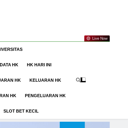
Live Now
IVERSITAS
DATA HK
HK HARI INI
UARAN HK
KELUARAN HK
RAN HK
PENGELUARAN HK
SLOT BET KECIL