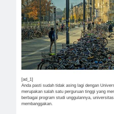
[ad_1]
Anda pasti sudah tidak asing lagi dengan Univer
merupakan salah satu perguruan tinggi yang mem
berbagai program studi unggulannya, universitas 
membanggakan.