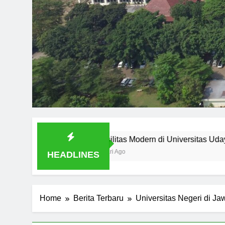
Fasilitas Modern di Universitas Udayana yang Perlu Diketahui
2 Hari Ago
HEADLINES
Home
Berita Terbaru
Universitas Negeri di Ja