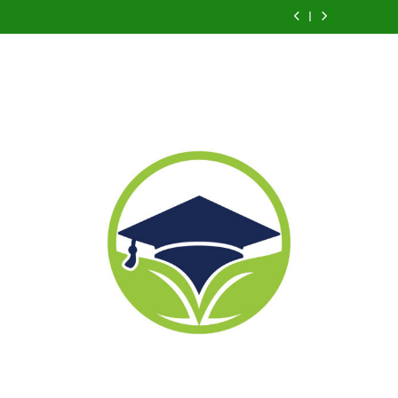
A
Universitas
Padang:
di
di
Life
Padang:
di
di
Student’s
Negeri
A
Universitas
Universitas
at
A
Universitas
Universitas
Life
Padang:
Leader
Widyatama
Udayana
Universitas
Leader
Widyatama
Udayana
at
A
in
untuk
yang
Brawijaya
in
untuk
yang
Universitas
Leader
Teacher
Mahasiswa
Perlu
Malang:
Teacher
Mahasiswa
Perlu
Brawijaya
in
Education
Diketahui
What
Education
Diketahui
Malang:
Teacher
in
to
in
What
Education
Indonesia
Expect
Indonesia
to
in
Expect
Indonesia