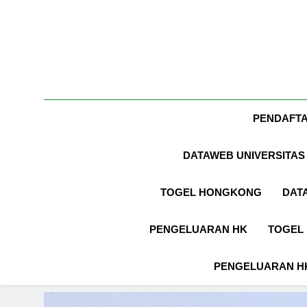
PENDAFT
DATAWEB UNIVERSITAS 
TOGEL HONGKONG
DAT
PENGELUARAN HK
TOGEL
PENGELUARAN H