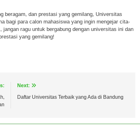
g beragam, dan prestasi yang gemilang, Universitas
ma bagi para calon mahasiswa yang ingin mengejar cita-
, jangan ragu untuk bergabung dengan universitas ini dan
prestasi yang gemilang!
s:
Next:
h,
Daftar Universitas Terbaik yang Ada di Bandung
an