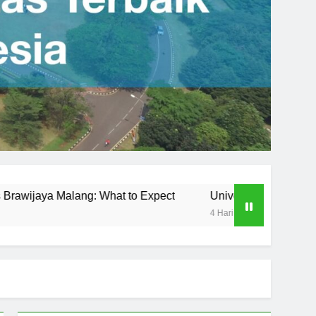
o Expect
Universitas Negeri Padang: A Leader in Teacher
4 Hari Ago