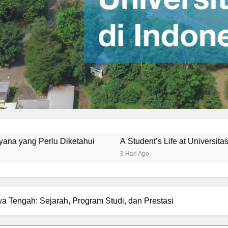
A Student’s Life at Universitas Brawijaya Malang: What t
3 Hari Ago
wa Tengah: Sejarah, Program Studi, dan Prestasi