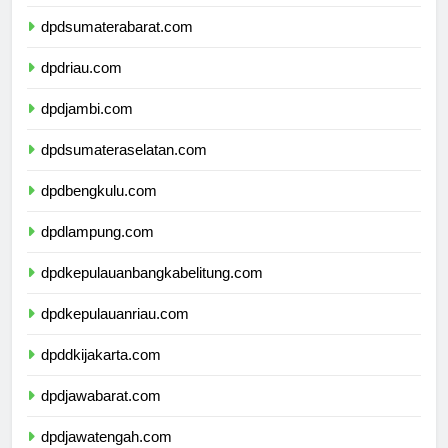
dpdsumaterautara.com
dpdsumaterabarat.com
dpdriau.com
dpdjambi.com
dpdsumateraselatan.com
dpdbengkulu.com
dpdlampung.com
dpdkepulauanbangkabelitung.com
dpdkepulauanriau.com
dpddkijakarta.com
dpdjawabarat.com