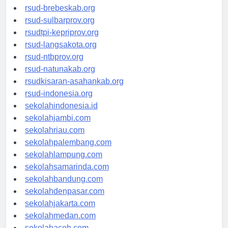
rsudkoja-jakarta.org
rsud-brebeskab.org
rsud-sulbarprov.org
rsudtpi-kepriprov.org
rsud-langsakota.org
rsud-ntbprov.org
rsud-natunakab.org
rsudkisaran-asahankab.org
rsud-indonesia.org
sekolahindonesia.id
sekolahjambi.com
sekolahriau.com
sekolahpalembang.com
sekolahlampung.com
sekolahsamarinda.com
sekolahbandung.com
sekolahdenpasar.com
sekolahjakarta.com
sekolahmedan.com