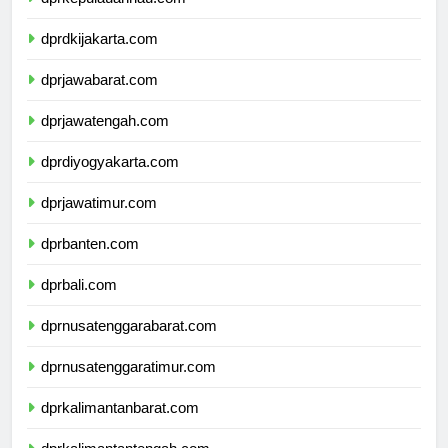
dprkepulauanriau.com
dprdkijakarta.com
dprjawabarat.com
dprjawatengah.com
dprdiyogyakarta.com
dprjawatimur.com
dprbanten.com
dprbali.com
dprnusatenggarabarat.com
dprnusatenggaratimur.com
dprkalimantanbarat.com