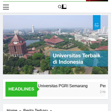
Live Now
 Stories from Universitas PGRI Semarang
Perbandingan 
HEADLINES
2 Hari Ago