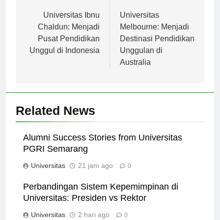
Navigasi
Previous:
Next:
pos
Universitas Ibnu
Universitas
Chaldun: Menjadi
Melbourne: Menjadi
Pusat Pendidikan
Destinasi Pendidikan
Unggul di Indonesia
Unggulan di
Australia
Related News
Alumni Success Stories from Universitas
PGRI Semarang
Universitas
21 jam ago
0
Perbandingan Sistem Kepemimpinan di
Universitas: Presiden vs Rektor