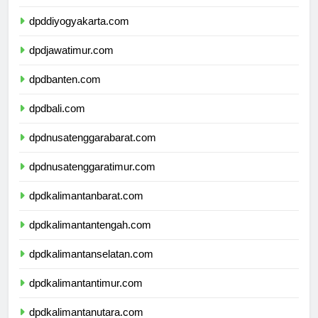
dpdjawatengah.com
dpddiyogyakarta.com
dpdjawatimur.com
dpdbanten.com
dpdbali.com
dpdnusatenggarabarat.com
dpdnusatenggaratimur.com
dpdkalimantanbarat.com
dpdkalimantantengah.com
dpdkalimantanselatan.com
dpdkalimantantimur.com