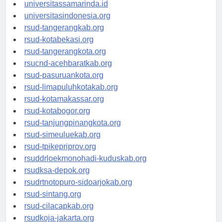
universitasjakarta.id
universitassamarinda.id
universitasindonesia.org
rsud-tangerangkab.org
rsud-kotabekasi.org
rsud-tangerangkota.org
rsucnd-acehbaratkab.org
rsud-pasuruankota.org
rsud-limapuluhkotakab.org
rsud-kotamakassar.org
rsud-kotabogor.org
rsud-tanjungpinangkota.org
rsud-simeuluekab.org
rsud-tpikepriprov.org
rsuddrloekmonohadi-kuduskab.org
rsudksa-depok.org
rsudrtnotopuro-sidoarjokab.org
rsud-sintang.org
rsud-cilacapkab.org