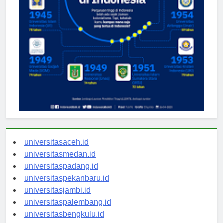
universitasaceh.id
universitasmedan.id
universitaspadang.id
universitaspekanbaru.id
universitasjambi.id
universitaspalembang.id
universitasbengkulu.id