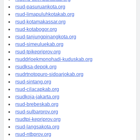
rsucnd-acehbaratkab.org
rsud-pasuruankota.org
rsud-limapuluhkotakab.org
rsud-kotamakassar.org
rsud-kotabogor.org
rsud-tanjungpinangkota.org
rsud-simeuluekab.org
rsud-tpikepriprov.org
rsuddrloekmonohadi-kuduskab.org
rsudksa-depok.org
rsudrtnotopuro-sidoarjokab.org
rsud-sintang.org
rsud-cilacapkab.org
rsudkoja-jakarta.org
rsud-brebeskab.org
rsud-sulbarprov.org
rsudtpi-kepriprov.org
rsud-langsakota.org
rsud-ntbprov.org