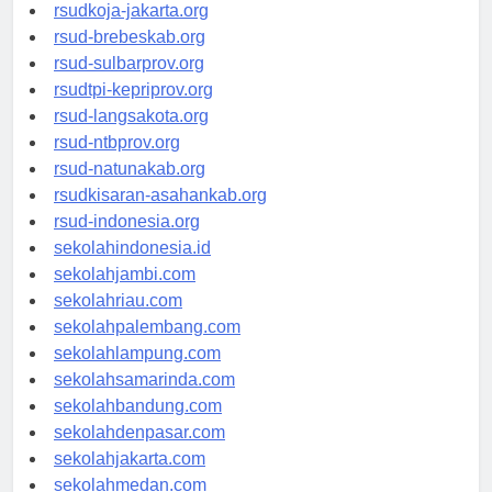
rsud-cilacapkab.org
rsudkoja-jakarta.org
rsud-brebeskab.org
rsud-sulbarprov.org
rsudtpi-kepriprov.org
rsud-langsakota.org
rsud-ntbprov.org
rsud-natunakab.org
rsudkisaran-asahankab.org
rsud-indonesia.org
sekolahindonesia.id
sekolahjambi.com
sekolahriau.com
sekolahpalembang.com
sekolahlampung.com
sekolahsamarinda.com
sekolahbandung.com
sekolahdenpasar.com
sekolahjakarta.com