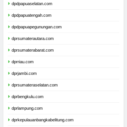
dpdpapuaselatan.com
dpdpapuatengah.com
dpdpapuapegunungan.com
dprsumaterautara.com
dprsumaterabarat.com
dprriau.com
dprjambi.com
dprsumateraselatan.com
dprbengkulu.com
dprlampung.com
dprkepulauanbangkabelitung.com