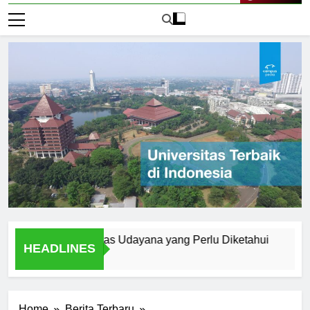
Live Now
ern di Universitas Udayana yang Perlu Diketahui
A Studen
HEADLINES
1 Hari Ago