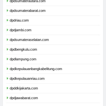
dpdsumaterautara.com
dpdsumaterabarat.com
dpdriau.com
dpdjambi.com
dpdsumateraselatan.com
dpdbengkulu.com
dpdlampung.com
dpdkepulauanbangkabelitung.com
dpdkepulauanriau.com
dpddkijakarta.com
dpdjawabarat.com