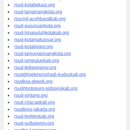
rsud-tangerangkab.org
rsud-kotabekasi.org
rsud-tangerangkota.org
rsucnd-acehbaratkab.org
rsud-pasuruankota.org
rsud-limapuluhkotakab.org
rsud-kotamakassar.org
rsud-kotabogor.org
rsud-tanjungpinangkota.org
rsud-simeuluekab.org
rsud-tpikepriprov.org
rsuddrloekmonohadi-kuduskab.org
rsudksa-depok.org
rsudrtnotopuro-sidoarjokab.org
rsud-sintang.org
rsud-cilacapkab.org
rsudkoja-jakarta.org
rsud-brebeskab.org
rsud-sulbarprov.org