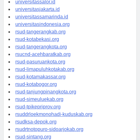
universitassalor.id
universitasjakarta.id
universitassamarinda.id
universitasindonesia.org
rsud-tangerangkab.org
rsud-kotabekasi.org
rsud-tangerangkota.org
rsucnd-acehbaratkab.org
rsud-pasuruankota.org
rsud-limapuluhkotakab.org
rsud-kotamakassar.org
rsud-kotabogor.org
rsud-tanjungpinangkota.org
rsud-simeuluekab.org
rsud-tpikepriprov.org
rsuddrloekmonohadi-kuduskab.org
rsudksa-depok.org
rsudrtnotopuro-sidoarjokab.org