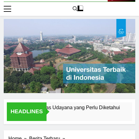
Live Now
rn di Universitas Udayana yang Perlu Diketahui
A Studen
HEADLINES
1 Hari Ago