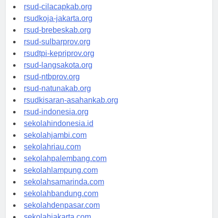
rsud-sintang.org
rsud-cilacapkab.org
rsudkoja-jakarta.org
rsud-brebeskab.org
rsud-sulbarprov.org
rsudtpi-kepriprov.org
rsud-langsakota.org
rsud-ntbprov.org
rsud-natunakab.org
rsudkisaran-asahankab.org
rsud-indonesia.org
sekolahindonesia.id
sekolahjambi.com
sekolahriau.com
sekolahpalembang.com
sekolahlampung.com
sekolahsamarinda.com
sekolahbandung.com
sekolahdenpasar.com