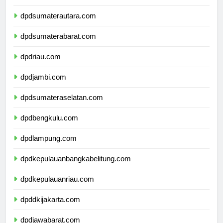
dpdaceh.com
dpdsumaterautara.com
dpdsumaterabarat.com
dpdriau.com
dpdjambi.com
dpdsumateraselatan.com
dpdbengkulu.com
dpdlampung.com
dpdkepulauanbangkabelitung.com
dpdkepulauanriau.com
dpddkijakarta.com