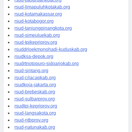
rsud-pasuruankota.org
rsud-limapuluhkotakab.org
rsud-kotamakassar.org
rsud-kotabogor.org
rsud-tanjungpinangkota.org
rsud-simeuluekab.org
rsud-tpikepriprov.org
rsuddrloekmonohadi-kuduskab.org
rsudksa-depok.org
rsudrtnotopuro-sidoarjokab.org
rsud-sintang.org
rsud-cilacapkab.org
rsudkoja-jakarta.org
rsud-brebeskab.org
rsud-sulbarprov.org
rsudtpi-kepriprov.org
rsud-langsakota.org
rsud-ntbprov.org