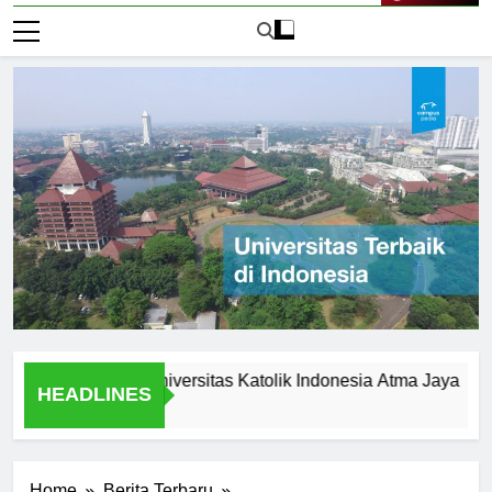
Live Now
d Legacy of Universitas Katolik Indonesia Atma Jaya
Fas
HEADLINES
1 Ha