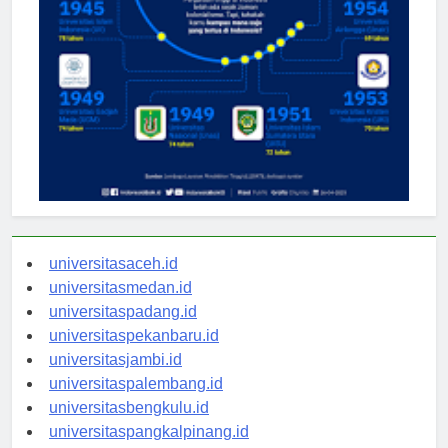
universitasaceh.id
universitasmedan.id
universitaspadang.id
universitaspekanbaru.id
universitasjambi.id
universitaspalembang.id
universitasbengkulu.id