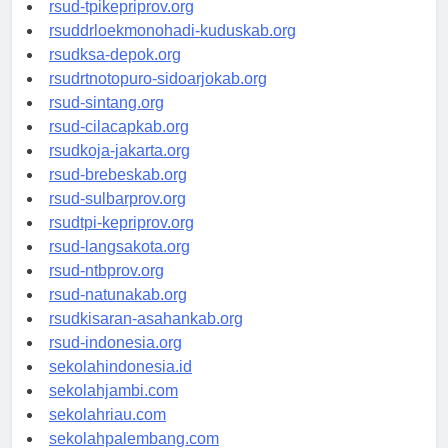
rsud-simeuluekab.org
rsud-tpikepriprov.org
rsuddrloekmonohadi-kuduskab.org
rsudksa-depok.org
rsudrtnotopuro-sidoarjokab.org
rsud-sintang.org
rsud-cilacapkab.org
rsudkoja-jakarta.org
rsud-brebeskab.org
rsud-sulbarprov.org
rsudtpi-kepriprov.org
rsud-langsakota.org
rsud-ntbprov.org
rsud-natunakab.org
rsudkisaran-asahankab.org
rsud-indonesia.org
sekolahindonesia.id
sekolahjambi.com
sekolahriau.com