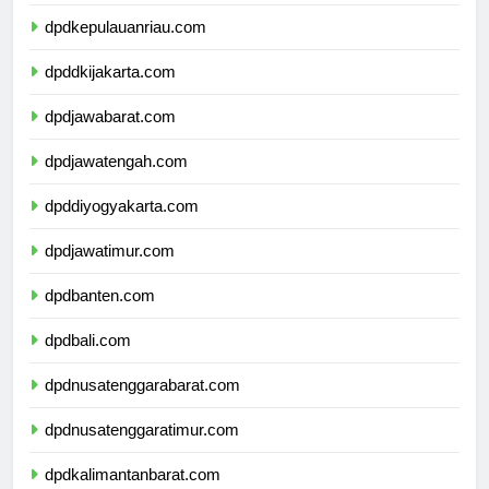
dpdkepulauanbangkabelitung.com
dpdkepulauanriau.com
dpddkijakarta.com
dpdjawabarat.com
dpdjawatengah.com
dpddiyogyakarta.com
dpdjawatimur.com
dpdbanten.com
dpdbali.com
dpdnusatenggarabarat.com
dpdnusatenggaratimur.com