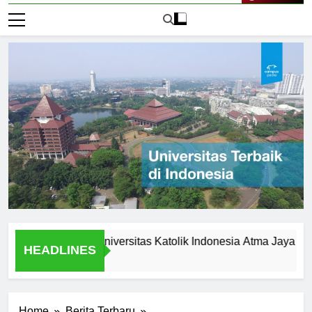
Live Now
nd Legacy of Universitas Katolik Indonesia Atma Jaya
Fa
HEADLINES
1 H