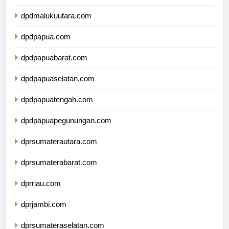
dpdmaluku.com
dpdmalukuutara.com
dpdpapua.com
dpdpapuabarat.com
dpdpapuaselatan.com
dpdpapuatengah.com
dpdpapuapegunungan.com
dprsumaterautara.com
dprsumaterabarat.com
dprriau.com
dprjambi.com