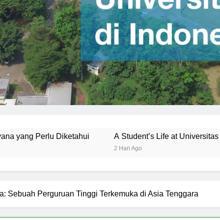
i
A Student’s Life at Universitas Brawijaya Malang: What
2 Hari Ago
sia: Sebuah Perguruan Tinggi Terkemuka di Asia Tenggara