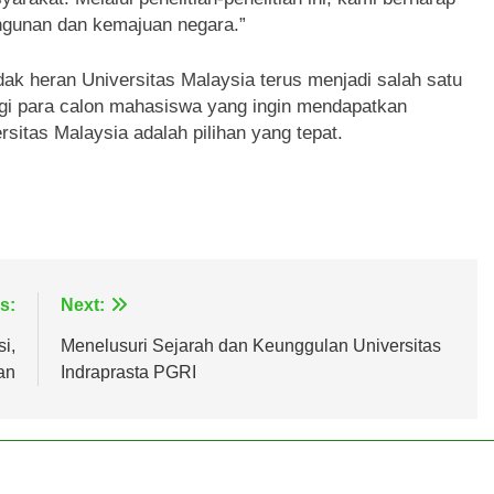
angunan dan kemajuan negara.”
dak heran Universitas Malaysia terus menjadi salah satu
agi para calon mahasiswa yang ingin mendapatkan
rsitas Malaysia adalah pilihan yang tepat.
s:
Next:
i,
Menelusuri Sejarah dan Keunggulan Universitas
an
Indraprasta PGRI