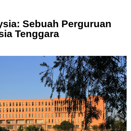
laysia: Sebuah Perguruan
sia Tenggara