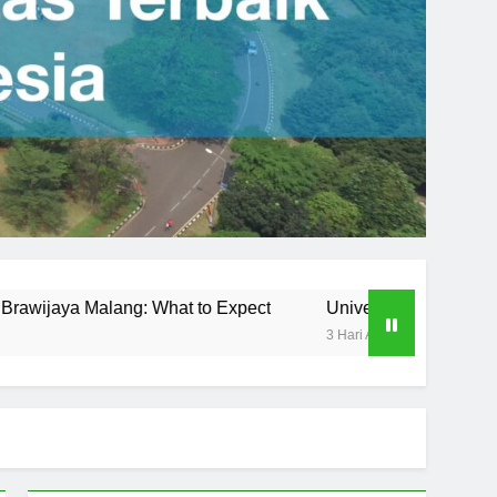
 to Expect
Universitas Negeri Padang: A Leader in Teach
3 Hari Ago