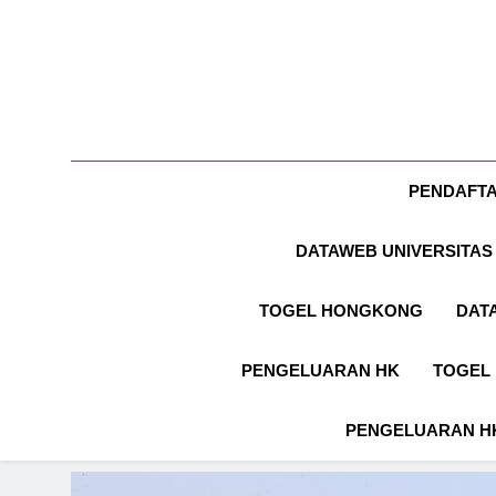
PENDAFT
DATAWEB UNIVERSITAS 
TOGEL HONGKONG
DAT
PENGELUARAN HK
TOGEL
PENGELUARAN H