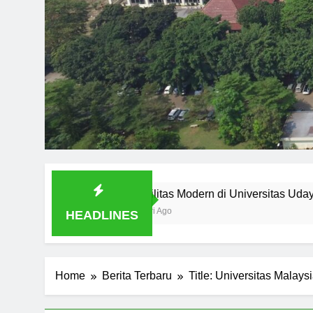
Fasilitas Modern di Universitas Udayana yang Perlu Diketahu
1 Hari Ago
HEADLINES
Home
Berita Terbaru
Title: Universitas Malay