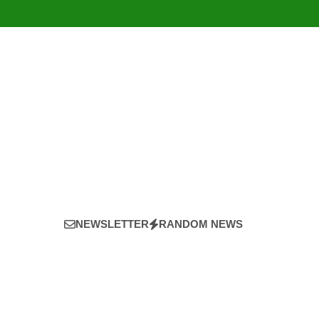
NEWSLETTER
RANDOM NEWS