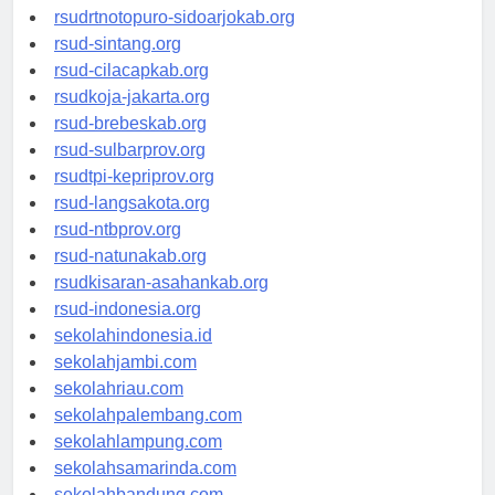
rsudksa-depok.org
rsudrtnotopuro-sidoarjokab.org
rsud-sintang.org
rsud-cilacapkab.org
rsudkoja-jakarta.org
rsud-brebeskab.org
rsud-sulbarprov.org
rsudtpi-kepriprov.org
rsud-langsakota.org
rsud-ntbprov.org
rsud-natunakab.org
rsudkisaran-asahankab.org
rsud-indonesia.org
sekolahindonesia.id
sekolahjambi.com
sekolahriau.com
sekolahpalembang.com
sekolahlampung.com
sekolahsamarinda.com