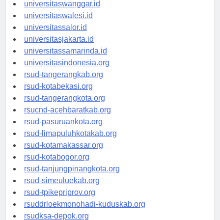
universitassorong.id
universitaswanggar.id
universitaswalesi.id
universitassalor.id
universitasjakarta.id
universitassamarinda.id
universitasindonesia.org
rsud-tangerangkab.org
rsud-kotabekasi.org
rsud-tangerangkota.org
rsucnd-acehbaratkab.org
rsud-pasuruankota.org
rsud-limapuluhkotakab.org
rsud-kotamakassar.org
rsud-kotabogor.org
rsud-tanjungpinangkota.org
rsud-simeuluekab.org
rsud-tpikepriprov.org
rsuddrloekmonohadi-kuduskab.org