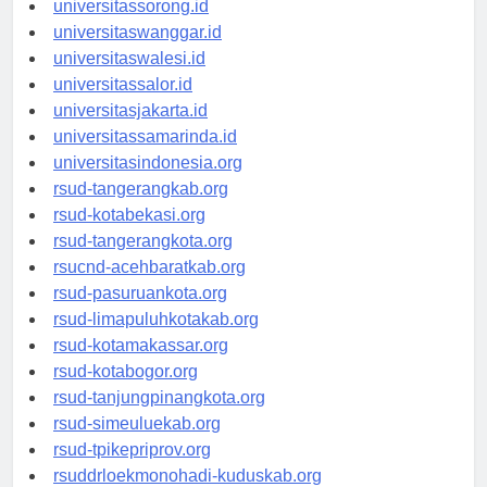
universitassorong.id
universitaswanggar.id
universitaswalesi.id
universitassalor.id
universitasjakarta.id
universitassamarinda.id
universitasindonesia.org
rsud-tangerangkab.org
rsud-kotabekasi.org
rsud-tangerangkota.org
rsucnd-acehbaratkab.org
rsud-pasuruankota.org
rsud-limapuluhkotakab.org
rsud-kotamakassar.org
rsud-kotabogor.org
rsud-tanjungpinangkota.org
rsud-simeuluekab.org
rsud-tpikepriprov.org