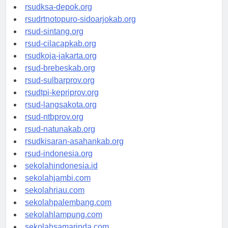
rsuddrloekmonohadi-kuduskab.org
rsudksa-depok.org
rsudrtnotopuro-sidoarjokab.org
rsud-sintang.org
rsud-cilacapkab.org
rsudkoja-jakarta.org
rsud-brebeskab.org
rsud-sulbarprov.org
rsudtpi-kepriprov.org
rsud-langsakota.org
rsud-ntbprov.org
rsud-natunakab.org
rsudkisaran-asahankab.org
rsud-indonesia.org
sekolahindonesia.id
sekolahjambi.com
sekolahriau.com
sekolahpalembang.com
sekolahlampung.com