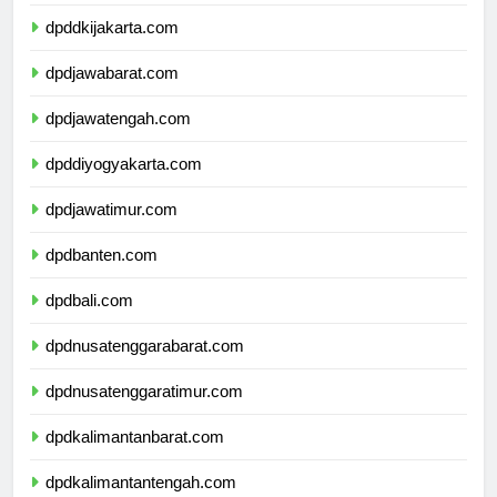
dpdkepulauanriau.com
dpddkijakarta.com
dpdjawabarat.com
dpdjawatengah.com
dpddiyogyakarta.com
dpdjawatimur.com
dpdbanten.com
dpdbali.com
dpdnusatenggarabarat.com
dpdnusatenggaratimur.com
dpdkalimantanbarat.com