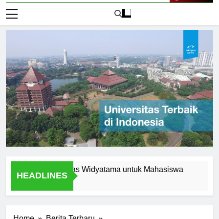
Live Now
ern di Universitas Widyatama untuk Mahasiswa
Fasilitas
HEADLINES
2 Hari Ago