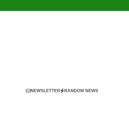
NEWSLETTER
RANDOM NEWS