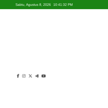
Skip
Sabtu, Agustus 8, 2026
10:41:34 PM
to
content