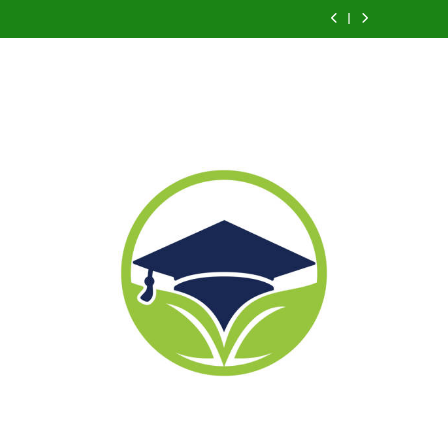
Fasilitas
A
Life
and
di
di
Life
and
di
Modern
Student’s
at
Legacy
Universitas
Universitas
at
Legacy
Universitas
di
Life
Universitas
of
Widyatama
Udayana
Universitas
of
Widyatama
Universitas
at
Brawijaya
Universitas
untuk
yang
Brawijaya
Universitas
untuk
Udayana
Universitas
Malang:
Katolik
Mahasiswa
Perlu
Malang:
Katolik
Mahasiswa
yang
Brawijaya
What
Indonesia
Diketahui
What
Indonesia
Perlu
Malang:
to
Atma
to
Atma
Diketahui
What
Expect
Jaya
Expect
Jaya
to
Expect