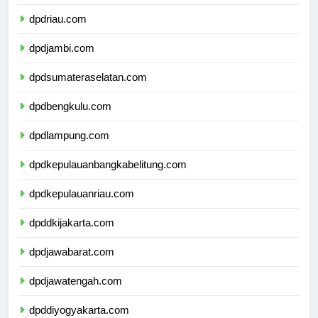
dpdsumaterabarat.com
dpdriau.com
dpdjambi.com
dpdsumateraselatan.com
dpdbengkulu.com
dpdlampung.com
dpdkepulauanbangkabelitung.com
dpdkepulauanriau.com
dpddkijakarta.com
dpdjawabarat.com
dpdjawatengah.com