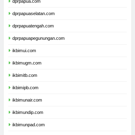
dprpapua.com
dprpapuaselatan.com
dprpapuatengah.com
dprpapuapegunungan.com
ikbimui.com
ikbimugm.com
ikbimitb.com
ikbimipb.com
ikbimunair.com
ikbimundip.com
ikbimunpad.com