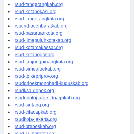
universitasindonesia.org
rsud-tangerangkab.org
rsud-kotabekasi.org
rsud-tangerangkota.org
rsucnd-acehbaratkab.org
rsud-pasuruankota.org
rsud-limapuluhkotakab.org
rsud-kotamakassar.org
rsud-kotabogor.org
rsud-tanjungpinangkota.org
rsud-simeuluekab.org
rsud-tpikepriprov.org
rsuddrloekmonohadi-kuduskab.org
rsudksa-depok.org
rsudrtnotopuro-sidoarjokab.org
rsud-sintang.org
rsud-cilacapkab.org
rsudkoja-jakarta.org
rsud-brebeskab.org