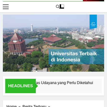
Live Now
ern di Universitas Udayana yang Perlu Diketahui
A Studen
HEADLINES
2 Hari Ago