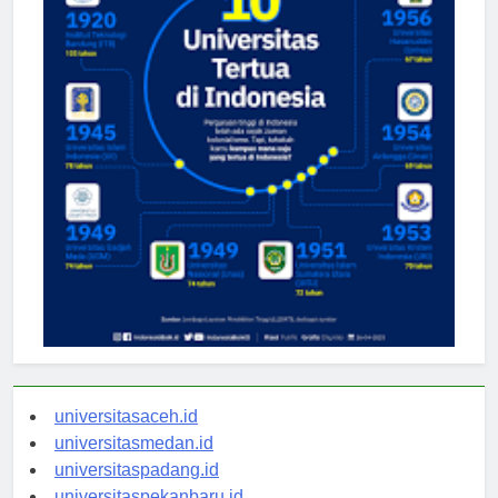
universitasaceh.id
universitasmedan.id
universitaspadang.id