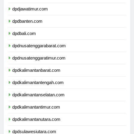
dpddiyogyakarta.com
dpdjawatimur.com
dpdbanten.com
dpdbali.com
dpdnusatenggarabarat.com
dpdnusatenggaratimur.com
dpdkalimantanbarat.com
dpdkalimantantengah.com
dpdkalimantanselatan.com
dpdkalimantantimur.com
dpdkalimantanutara.com