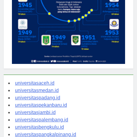
universitasaceh.id
universitasmedan.id
universitaspadang.id
universitaspekanbaru.id
universitasjambi.id
universitaspalembang.id
universitasbengkulu.id