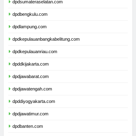
dpdsumateraselatan.com
dpdbengkulu.com
dpdlampung.com
dpdkepulauanbangkabelitung.com
dpdkepulauanriau.com
dpddkijakarta.com
dpdjawabarat.com
dpdjawatengah.com
dpddiyogyakarta.com
dpdjawatimur.com
dpdbanten.com