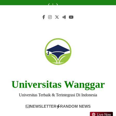
Skip
Universitas
from
di
Legacy
Universitas
from
di
and
di
Widyatama
Universitas
Universitas:
of
Widyatama
Universitas
Universitas:
Legacy
Universitas
to
untuk
PGRI
Presiden
Universitas
untuk
PGRI
Presiden
of
Widyatama
content
Mahasiswa
Semarang
vs
Katolik
Mahasiswa
Semarang
vs
Universitas
untuk
Rektor
Indonesia
Rektor
Katolik
Mahasiswa
Atma
Indonesia
Jaya
Atma
Jaya
Universitas Wanggar
Universitas Terbaik & Terintegrasi Di Indonesia
NEWSLETTER
RANDOM NEWS