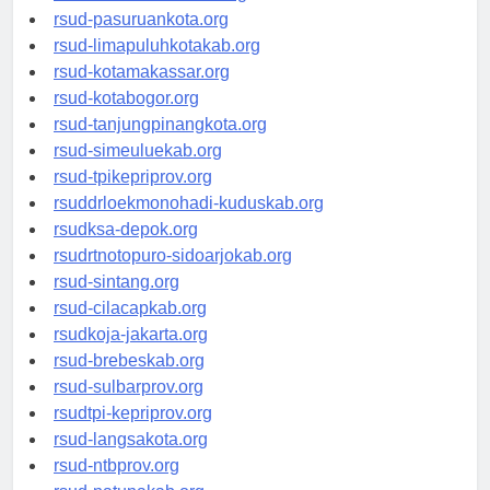
rsucnd-acehbaratkab.org
rsud-pasuruankota.org
rsud-limapuluhkotakab.org
rsud-kotamakassar.org
rsud-kotabogor.org
rsud-tanjungpinangkota.org
rsud-simeuluekab.org
rsud-tpikepriprov.org
rsuddrloekmonohadi-kuduskab.org
rsudksa-depok.org
rsudrtnotopuro-sidoarjokab.org
rsud-sintang.org
rsud-cilacapkab.org
rsudkoja-jakarta.org
rsud-brebeskab.org
rsud-sulbarprov.org
rsudtpi-kepriprov.org
rsud-langsakota.org
rsud-ntbprov.org