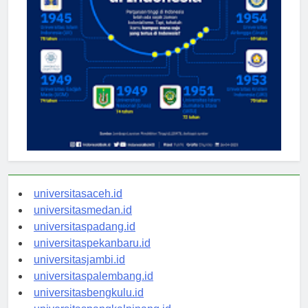
universitasaceh.id
universitasmedan.id
universitaspadang.id
universitaspekanbaru.id
universitasjambi.id
universitaspalembang.id
universitasbengkulu.id