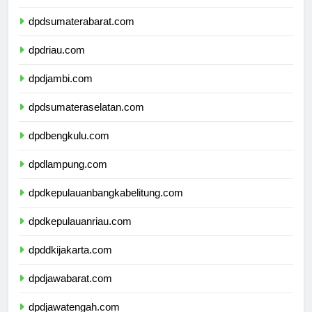
dpdsumaterautara.com
dpdsumaterabarat.com
dpdriau.com
dpdjambi.com
dpdsumateraselatan.com
dpdbengkulu.com
dpdlampung.com
dpdkepulauanbangkabelitung.com
dpdkepulauanriau.com
dpddkijakarta.com
dpdjawabarat.com