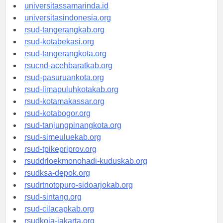
universitasjakarta.id
universitassamarinda.id
universitasindonesia.org
rsud-tangerangkab.org
rsud-kotabekasi.org
rsud-tangerangkota.org
rsucnd-acehbaratkab.org
rsud-pasuruankota.org
rsud-limapuluhkotakab.org
rsud-kotamakassar.org
rsud-kotabogor.org
rsud-tanjungpinangkota.org
rsud-simeuluekab.org
rsud-tpikepriprov.org
rsuddrloekmonohadi-kuduskab.org
rsudksa-depok.org
rsudrtnotopuro-sidoarjokab.org
rsud-sintang.org
rsud-cilacapkab.org