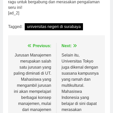
pribadi dan karir mereka di masa depan. Jadi, jangan
ragu untuk bergabung dan merasakan pengalaman
seru ini!
[ad_2]
Tagged:
universitas negeri di surabaya
Navigasi
Previous:
Next:
pos
Jurusan Manajemen
Selain itu,
merupakan salah
Universitas Tokyo
satu jurusan yang
juga dikenal dengan
paling diminati di UT.
suasana kampusnya
Mahasiswa yang
yang ramah dan
mengambil jurusan
multikultural.
ini akan mempelajari
Mahasiswa
berbagai konsep
Indonesia yang
manajemen, mulai
belajar di sini dapat