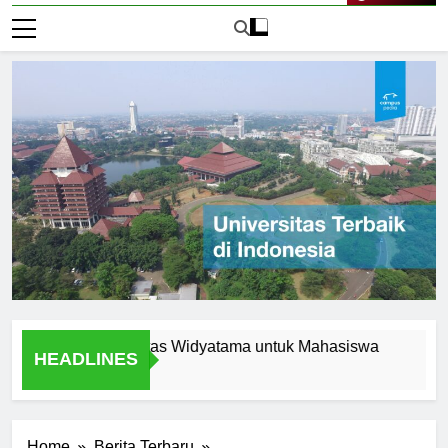
Live Now
ern di Universitas Widyatama untuk Mahasiswa
Fasilitas
HEADLINES
2 Hari Ago