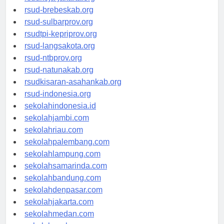
rsudkoja-jakarta.org
rsud-brebeskab.org
rsud-sulbarprov.org
rsudtpi-kepriprov.org
rsud-langsakota.org
rsud-ntbprov.org
rsud-natunakab.org
rsudkisaran-asahankab.org
rsud-indonesia.org
sekolahindonesia.id
sekolahjambi.com
sekolahriau.com
sekolahpalembang.com
sekolahlampung.com
sekolahsamarinda.com
sekolahbandung.com
sekolahdenpasar.com
sekolahjakarta.com
sekolahmedan.com