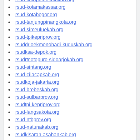
rsud-limapuluhkotakab.org
rsud-kotamakassar.org
rsud-kotabogor.org
rsud-tanjungpinangkota.org
rsud-simeuluekab.org
rsud-tpikepriprov.org
rsuddrloekmonohadi-kuduskab.org
rsudksa-depok.org
rsudrtnotopuro-sidoarjokab.org
rsud-sintang.org
rsud-cilacapkab.org
rsudkoja-jakarta.org
rsud-brebeskab.org
rsud-sulbarprov.org
rsudtpi-kepriprov.org
rsud-langsakota.org
rsud-ntbprov.org
rsud-natunakab.org