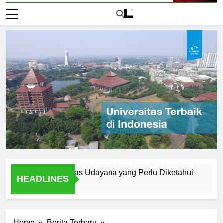
Live Now
ern di Universitas Udayana yang Perlu Diketahui
A Stude
HEADLINES
2 Hari Ag