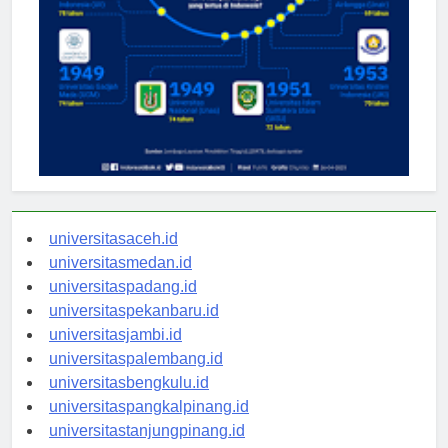
universitasaceh.id
universitasmedan.id
universitaspadang.id
universitaspekanbaru.id
universitasjambi.id
universitaspalembang.id
universitasbengkulu.id
universitaspangkalpinang.id