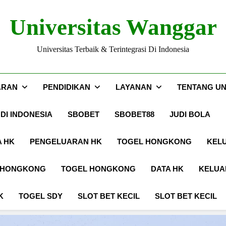
Universitas Wanggar
Universitas Terbaik & Terintegrasi Di Indonesia
ARAN
PENDIDIKAN
LAYANAN
TENTANG UN
DI INDONESIA
SBOBET
SBOBET88
JUDI BOLA
A HK
PENGELUARAN HK
TOGEL HONGKONG
KEL
 HONGKONG
TOGEL HONGKONG
DATA HK
KELUA
K
TOGEL SDY
SLOT BET KECIL
SLOT BET KECIL