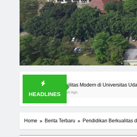
Fasilitas Modern di Universitas Udayana yang Perlu Diket
2 Hari Ago
HEADLINES
Home
Berita Terbaru
Pendidikan Berkualitas d