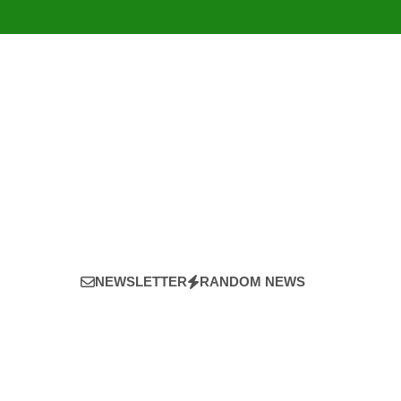
NEWSLETTER
RANDOM NEWS