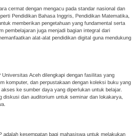
cara cermat dengan mengacu pada standar nasional dan
eperti Pendidikan Bahasa Inggris, Pendidikan Matematika,
untuk memberikan pengetahuan yang fundamental serta
m pembelajaran juga menjadi bagian integral dari
emanfaatkan alat-alat pendidikan digital guna mendukung
Universitas Aceh dilengkapi dengan fasilitas yang
um komputer, dan perpustakaan dengan koleksi buku yang
kses ke sumber daya yang diperlukan untuk belajar.
ng diskusi dan auditorium untuk seminar dan lokakarya,
wa.
KIP adalah kesempatan bagi mahasiswa untuk melakukan