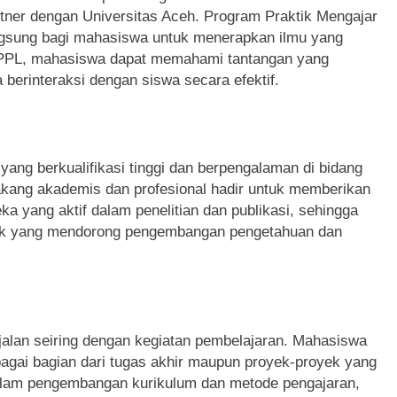
rtner dengan Universitas Aceh. Program Praktik Mengajar
gsung bagi mahasiswa untuk menerapkan ilmu yang
ui PPL, mahasiswa dapat memahami tantangan yang
 berinteraksi dengan siswa secara efektif.
yang berkualifikasi tinggi dan berpengalaman di bidang
lakang akademis dan profesional hadir untuk memberikan
 yang aktif dalam penelitian dan publikasi, sehingga
mik yang mendorong pengembangan pengetahuan dan
erjalan seiring dengan kegiatan pembelajaran. Mahasiswa
sebagai bagian dari tugas akhir maupun proyek-proyek yang
 dalam pengembangan kurikulum dan metode pengajaran,