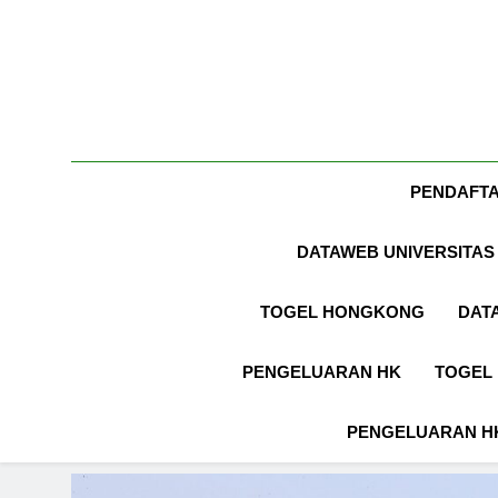
PENDAFT
DATAWEB UNIVERSITAS 
TOGEL HONGKONG
DAT
PENGELUARAN HK
TOGEL
PENGELUARAN H