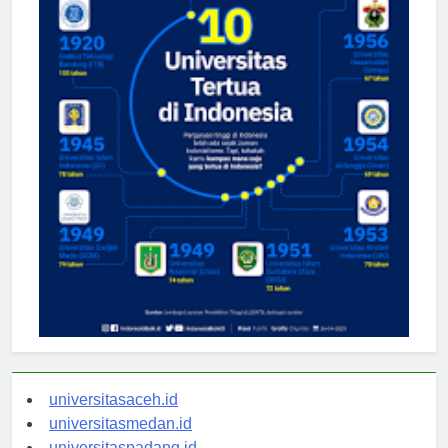
universitasaceh.id
universitasmedan.id