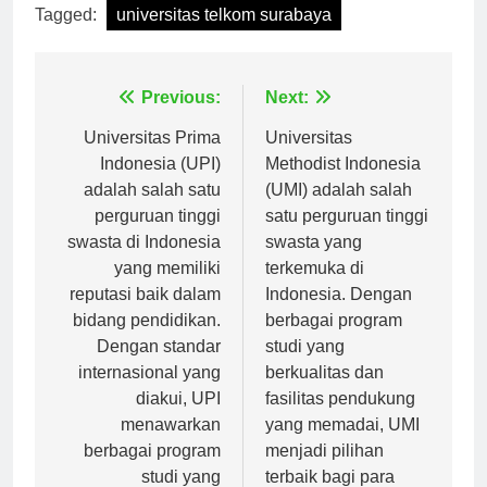
Tagged:
universitas telkom surabaya
Navigasi
Previous:
Next:
pos
Universitas Prima
Universitas
Indonesia (UPI)
Methodist Indonesia
adalah salah satu
(UMI) adalah salah
perguruan tinggi
satu perguruan tinggi
swasta di Indonesia
swasta yang
yang memiliki
terkemuka di
reputasi baik dalam
Indonesia. Dengan
bidang pendidikan.
berbagai program
Dengan standar
studi yang
internasional yang
berkualitas dan
diakui, UPI
fasilitas pendukung
menawarkan
yang memadai, UMI
berbagai program
menjadi pilihan