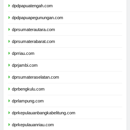
dpdpapuatengah.com
dpdpapuapegunungan.com
dprsumaterautara.com
dprsumaterabarat.com
dprriau.com
dprjambi.com
dprsumateraselatan.com
dprbengkulu.com
dprlampung.com
dprkepulauanbangkabelitung.com
dprkepulauanriau.com