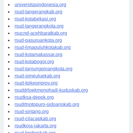
universitassamarinda.id
universitasindonesia.org
rsud-tangerangkab.org
rsud-kotabekasi.org
rsud-tangerangkota.org
rsucnd-acehbaratkab.org
rsud-pasuruankota.org
rsud-limapuluhkotakab.org
rsud-kotamakassar.org
rsud-kotabogor.org
rsud-tanjungpinangkota.org
rsud-simeuluekab.org
rsud-tpikepriprov.org
rsuddrloekmonohadi-kuduskab.org
rsudksa-depok.org
rsudrtnotopuro-sidoarjokab.org
rsud-sintang.org
rsud-cilacapkab.org
rsudkoja-jakarta.org