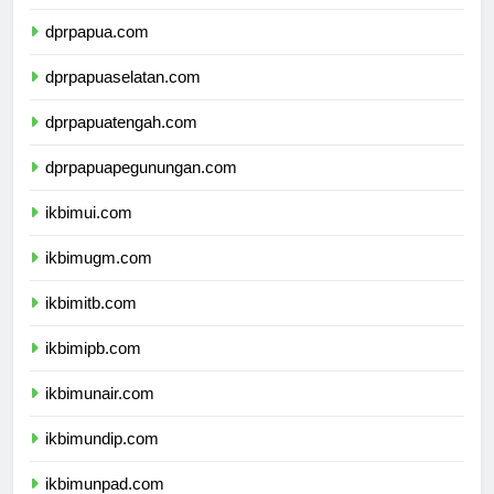
dprmalukuutara.com
dprpapua.com
dprpapuaselatan.com
dprpapuatengah.com
dprpapuapegunungan.com
ikbimui.com
ikbimugm.com
ikbimitb.com
ikbimipb.com
ikbimunair.com
ikbimundip.com