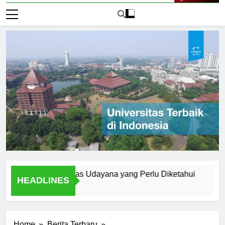
Live Now
rn di Universitas Udayana yang Perlu Diketahui
A Studen
HEADLINES
1 Hari Ago