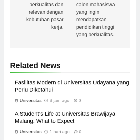
studi yang
terbaik bagi para
berkualitas dan
calon mahasiswa
relevan dengan
yang ingin
kebutuhan pasar
mendapatkan
kerja.
pendidikan tinggi
yang berkualitas.
Related News
Fasilitas Modern di Universitas Udayana yang
Perlu Diketahui
Universitas
8 jam ago
0
A Student’s Life at Universitas Brawijaya
Malang: What to Expect
Universitas
1 hari ago
0