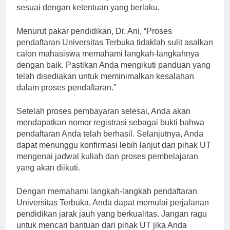
dapat melakukan pembayaran biaya pendaftaran
sesuai dengan ketentuan yang berlaku.
Menurut pakar pendidikan, Dr. Ani, “Proses
pendaftaran Universitas Terbuka tidaklah sulit asalkan
calon mahasiswa memahami langkah-langkahnya
dengan baik. Pastikan Anda mengikuti panduan yang
telah disediakan untuk meminimalkan kesalahan
dalam proses pendaftaran.”
Setelah proses pembayaran selesai, Anda akan
mendapatkan nomor registrasi sebagai bukti bahwa
pendaftaran Anda telah berhasil. Selanjutnya, Anda
dapat menunggu konfirmasi lebih lanjut dari pihak UT
mengenai jadwal kuliah dan proses pembelajaran
yang akan diikuti.
Dengan memahami langkah-langkah pendaftaran
Universitas Terbuka, Anda dapat memulai perjalanan
pendidikan jarak jauh yang berkualitas. Jangan ragu