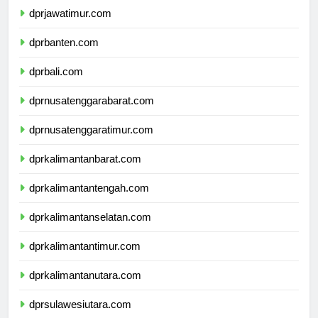
dprjawatimur.com
dprbanten.com
dprbali.com
dprnusatenggarabarat.com
dprnusatenggaratimur.com
dprkalimantanbarat.com
dprkalimantantengah.com
dprkalimantanselatan.com
dprkalimantantimur.com
dprkalimantanutara.com
dprsulawesiutara.com