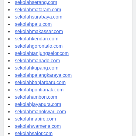
sekolahpekanbaru.com
sekolahserang.com
sekolahmataram.com
sekolahsurabaya.com
sekolahpalu.com
sekolahmakassar.com
sekolahkendari.com
sekolahgorontalo.com
sekolahtanjungselor.com
sekolahmanado.com
sekolahkupang.com
sekolahpalangkaraya.com
sekolahbanjarbaru.com
sekolahpontianak.com
sekolahambon.com
sekolahjayapura.com
sekolahmanokwari.com
sekolahnabire.com
sekolahwamena.com