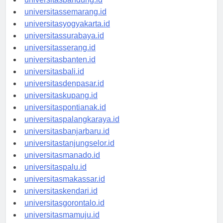
universitasbandung.id
universitassemarang.id
universitasyogyakarta.id
universitassurabaya.id
universitasserang.id
universitasbanten.id
universitasbali.id
universitasdenpasar.id
universitaskupang.id
universitaspontianak.id
universitaspalangkaraya.id
universitasbanjarbaru.id
universitastanjungselor.id
universitasmanado.id
universitaspalu.id
universitasmakassar.id
universitaskendari.id
universitasgorontalo.id