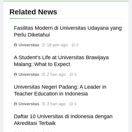
Related News
Fasilitas Modern di Universitas Udayana yang
Perlu Diketahui
Universitas
18 jam ago
0
A Student’s Life at Universitas Brawijaya
Malang: What to Expect
Universitas
2 hari ago
0
Universitas Negeri Padang: A Leader in
Teacher Education in Indonesia
Universitas
3 hari ago
0
Daftar 10 Universitas di Indonesia dengan
Akreditasi Terbaik