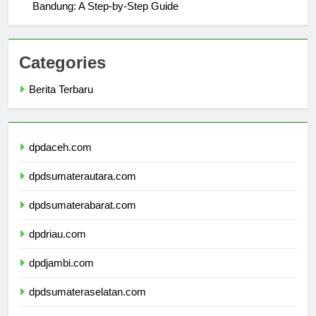
Admissions Process for Universitas Muhammadiyah
Bandung: A Step-by-Step Guide
Categories
Berita Terbaru
dpdaceh.com
dpdsumaterautara.com
dpdsumaterabarat.com
dpdriau.com
dpdjambi.com
dpdsumateraselatan.com