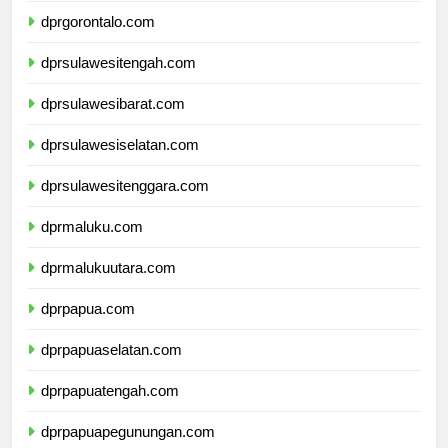
dprgorontalo.com
dprsulawesitengah.com
dprsulawesibarat.com
dprsulawesiselatan.com
dprsulawesitenggara.com
dprmaluku.com
dprmalukuutara.com
dprpapua.com
dprpapuaselatan.com
dprpapuatengah.com