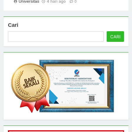
Universitas
4 hari ago
0
Cari
CARI