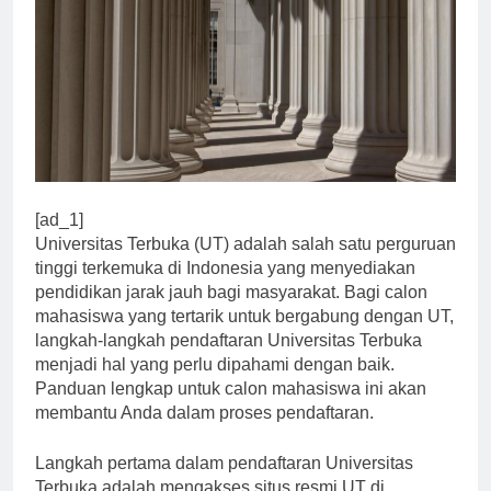
[ad_1]
Universitas Terbuka (UT) adalah salah satu perguruan
tinggi terkemuka di Indonesia yang menyediakan
pendidikan jarak jauh bagi masyarakat. Bagi calon
mahasiswa yang tertarik untuk bergabung dengan UT,
langkah-langkah pendaftaran Universitas Terbuka
menjadi hal yang perlu dipahami dengan baik.
Panduan lengkap untuk calon mahasiswa ini akan
membantu Anda dalam proses pendaftaran.
Langkah pertama dalam pendaftaran Universitas