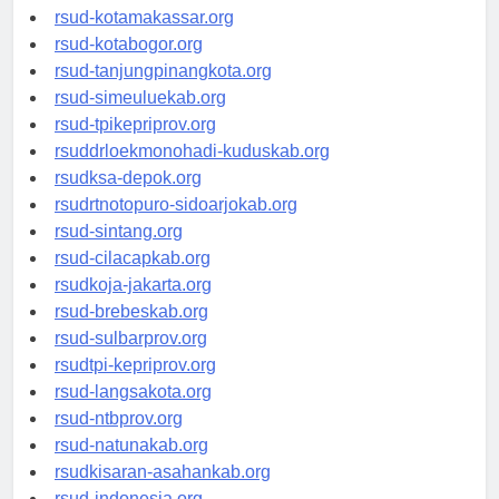
rsud-limapuluhkotakab.org
rsud-kotamakassar.org
rsud-kotabogor.org
rsud-tanjungpinangkota.org
rsud-simeuluekab.org
rsud-tpikepriprov.org
rsuddrloekmonohadi-kuduskab.org
rsudksa-depok.org
rsudrtnotopuro-sidoarjokab.org
rsud-sintang.org
rsud-cilacapkab.org
rsudkoja-jakarta.org
rsud-brebeskab.org
rsud-sulbarprov.org
rsudtpi-kepriprov.org
rsud-langsakota.org
rsud-ntbprov.org
rsud-natunakab.org
rsudkisaran-asahankab.org