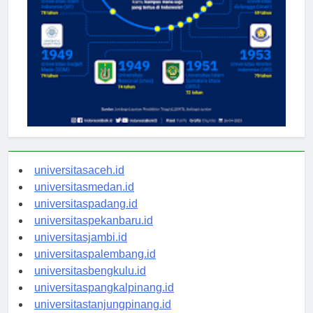
universitasaceh.id
universitasmedan.id
universitaspadang.id
universitaspekanbaru.id
universitasjambi.id
universitaspalembang.id
universitasbengkulu.id
universitaspangkalpinang.id