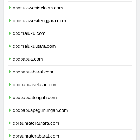
dpdsulawesibarat.com
dpdsulawesiselatan.com
dpdsulawesitenggara.com
dpdmaluku.com
dpdmalukuutara.com
dpdpapua.com
dpdpapuabarat.com
dpdpapuaselatan.com
dpdpapuatengah.com
dpdpapuapegunungan.com
dprsumaterautara.com