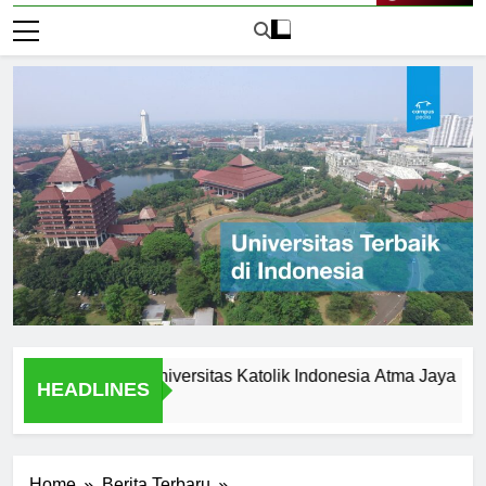
Live Now
d Legacy of Universitas Katolik Indonesia Atma Jaya
Fas
HEADLINES
1 Ha