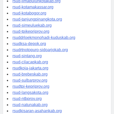
rsud-limapuluhkotakab.org
rsud-kotamakassar.org
rsud-kotabogor.org
rsud-tanjungpinangkota.org
rsud-simeuluekab.org
rsud-tpikepriprov.org
rsuddrloekmonohadi-kuduskab.org
rsudksa-depok.org
rsudrtnotopuro-sidoarjokab.org
rsud-sintang.org
rsud-cilacapkab.org
rsudkoja-jakarta.org
rsud-brebeskab.org
rsud-sulbarprov.org
rsudtpi-kepriprov.org
rsud-langsakota.org
rsud-ntbprov.org
rsud-natunakab.org