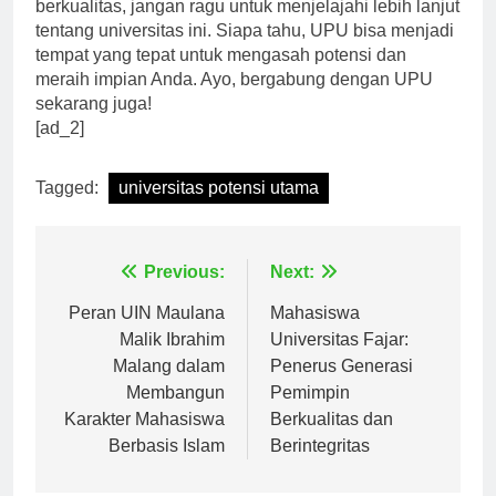
bergabung dengan komunitas UPU yang dinamis dan
berkualitas, jangan ragu untuk menjelajahi lebih lanjut
tentang universitas ini. Siapa tahu, UPU bisa menjadi
tempat yang tepat untuk mengasah potensi dan
meraih impian Anda. Ayo, bergabung dengan UPU
sekarang juga!
[ad_2]
Tagged:
universitas potensi utama
Navigasi
Previous:
Next:
pos
Peran UIN Maulana
Mahasiswa
Malik Ibrahim
Universitas Fajar:
Malang dalam
Penerus Generasi
Membangun
Pemimpin
Karakter Mahasiswa
Berkualitas dan
Berbasis Islam
Berintegritas