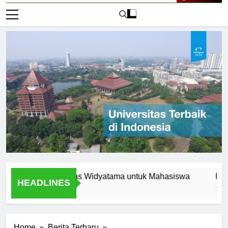
Live Now
rn di Universitas Widyatama untuk Mahasiswa
Fasilitas 
HEADLINES
1 Hari Ago