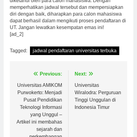
diketahui oleh para calon mahasiswa. Dengan
memperhatikan jadwal tersebut dan mempersiapkan
diri dengan baik, diharapkan para calon mahasiswa
dapat berhasil dalam mengikuti proses pendaftaran di
UT. Jangan lewatkan kesempatan emas ini!
[ad_2]
Tagged:
jadwal pendaftaran universitas terbuka
Navigasi
Previous:
Next:
pos
Universitas AMIKOM
Universitas
Purwokerto: Menjadi
Wiralodra: Perguruan
Pusat Pendidikan
Tinggi Unggulan di
Teknologi Informasi
Indonesia Timur
yang Unggul –
Artikel ini membahas
sejarah dan