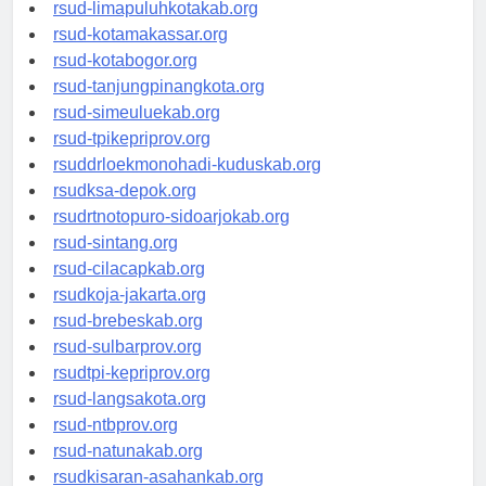
rsud-pasuruankota.org
rsud-limapuluhkotakab.org
rsud-kotamakassar.org
rsud-kotabogor.org
rsud-tanjungpinangkota.org
rsud-simeuluekab.org
rsud-tpikepriprov.org
rsuddrloekmonohadi-kuduskab.org
rsudksa-depok.org
rsudrtnotopuro-sidoarjokab.org
rsud-sintang.org
rsud-cilacapkab.org
rsudkoja-jakarta.org
rsud-brebeskab.org
rsud-sulbarprov.org
rsudtpi-kepriprov.org
rsud-langsakota.org
rsud-ntbprov.org
rsud-natunakab.org