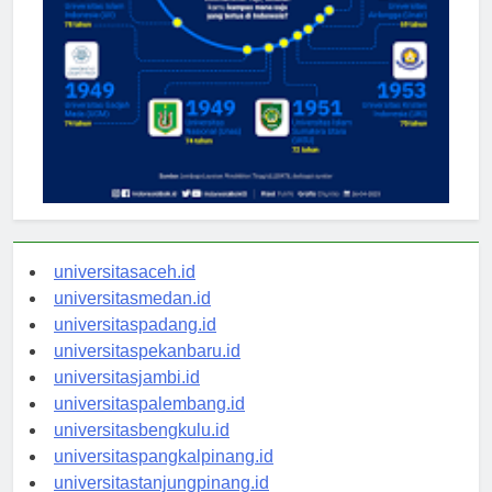
universitasaceh.id
universitasmedan.id
universitaspadang.id
universitaspekanbaru.id
universitasjambi.id
universitaspalembang.id
universitasbengkulu.id
universitaspangkalpinang.id