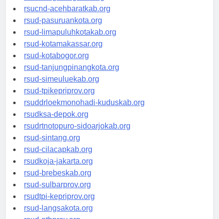
rsud-tangerangkota.org
rsucnd-acehbaratkab.org
rsud-pasuruankota.org
rsud-limapuluhkotakab.org
rsud-kotamakassar.org
rsud-kotabogor.org
rsud-tanjungpinangkota.org
rsud-simeuluekab.org
rsud-tpikepriprov.org
rsuddrloekmonohadi-kuduskab.org
rsudksa-depok.org
rsudrtnotopuro-sidoarjokab.org
rsud-sintang.org
rsud-cilacapkab.org
rsudkoja-jakarta.org
rsud-brebeskab.org
rsud-sulbarprov.org
rsudtpi-kepriprov.org
rsud-langsakota.org