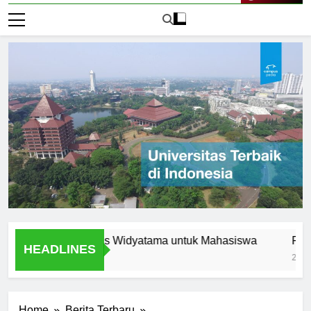
Live Now
n di Universitas Widyatama untuk Mahasiswa
Fasilitas 
HEADLINES
2 Hari Ago