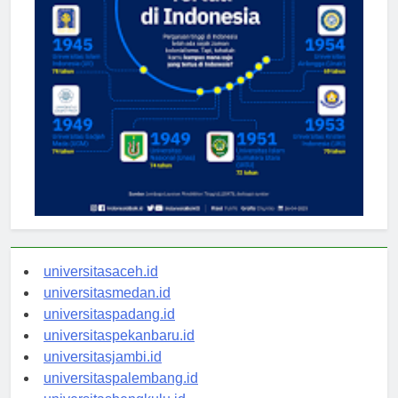
universitasaceh.id
universitasmedan.id
universitaspadang.id
universitaspekanbaru.id
universitasjambi.id
universitaspalembang.id