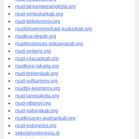
rsud-kotabogor.org
rsud-tanjungpinangkota.org
rsud-simeuluekab.org
rsud-tpikepriprov.org
rsuddrloekmonohadi-kuduskab.org
rsudksa-depok.org
rsudrtnotopuro-sidoarjokab.org
rsud-sintang.org
rsud-cilacapkab.org
rsudkoja-jakarta.org
rsud-brebeskab.org
rsud-sulbarprov.org
rsudtpi-kepriprov.org
rsud-langsakota.org
rsud-ntbprov.org
rsud-natunakab.org
rsudkisaran-asahankab.org
rsud-indonesia.org
sekolahindonesia.id