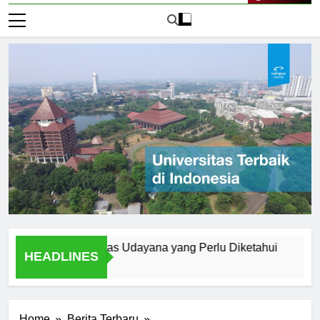
Live Now
rn di Universitas Udayana yang Perlu Diketahui
A Studen
HEADLINES
1 Hari Ago