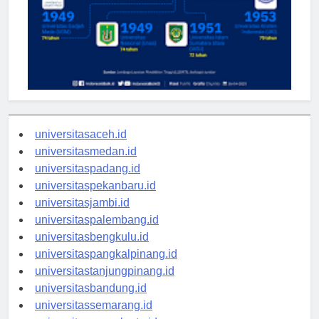
universitasaceh.id
universitasmedan.id
universitaspadang.id
universitaspekanbaru.id
universitasjambi.id
universitaspalembang.id
universitasbengkulu.id
universitaspangkalpinang.id
universitastanjungpinang.id
universitasbandung.id
universitassemarang.id