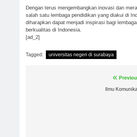
Dengan terus mengembangkan inovasi dan meraih
salah satu lembaga pendidikan yang diakui di In
diharapkan dapat menjadi inspirasi bagi lembag
berkualitas di Indonesia.
[ad_2]
Tagged:
universitas negeri di surabaya
Navigasi
Previou
pos
Ilmu Komunika