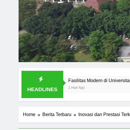
Fasilitas Modern di Universitas Widyatama untuk Mahas
1 Hari Ago
HEADLINES
Home
Berita Terbaru
Inovasi dan Prestasi Ter