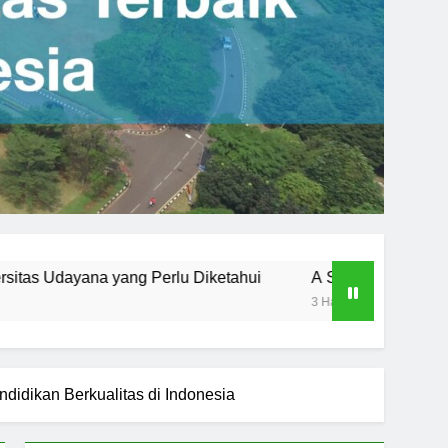
 Diketahui
A Student’s Life at Universitas Brawijaya Mal
3 Hari Ago
ndidikan Berkualitas di Indonesia