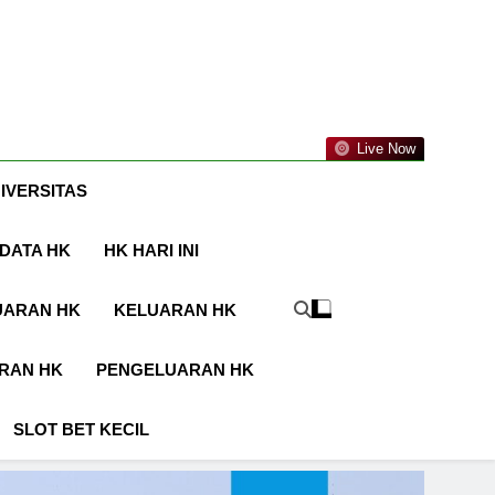
Live Now
IVERSITAS
DATA HK
HK HARI INI
UARAN HK
KELUARAN HK
RAN HK
PENGELUARAN HK
SLOT BET KECIL