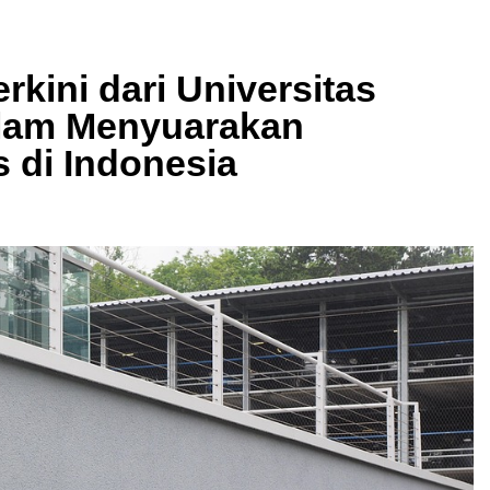
rkini dari Universitas
alam Menyuarakan
s di Indonesia