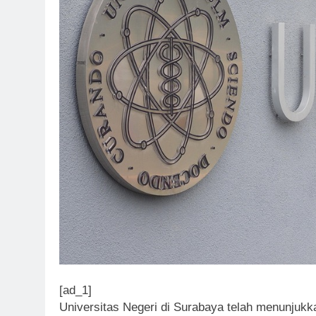
[ad_1]
Universitas Negeri di Surabaya telah menunjukk