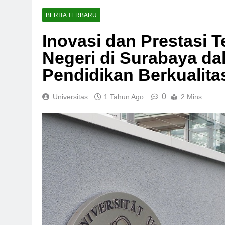
BERITA TERBARU
Inovasi dan Prestasi Te
Negeri di Surabaya d
Pendidikan Berkualita
0
Universitas
1 Tahun Ago
2 Mins