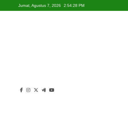
Skip
Jumat, Agustus 7, 2026
2:54:30 PM
to
content