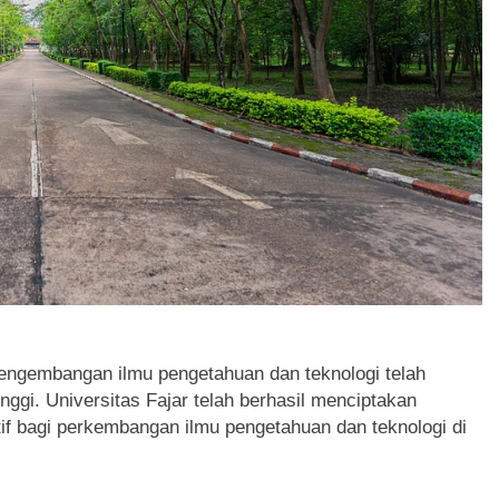
 pengembangan ilmu pengetahuan dan teknologi telah
nggi. Universitas Fajar telah berhasil menciptakan
f bagi perkembangan ilmu pengetahuan dan teknologi di