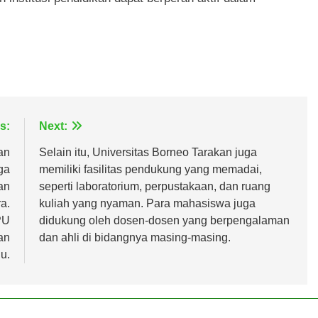
s:
Next:
an
Selain itu, Universitas Borneo Tarakan juga
ga
memiliki fasilitas pendukung yang memadai,
an
seperti laboratorium, perpustakaan, dan ruang
a.
kuliah yang nyaman. Para mahasiswa juga
PU
didukung oleh dosen-dosen yang berpengalaman
an
dan ahli di bidangnya masing-masing.
u.