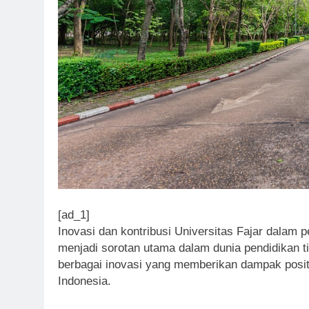
[ad_1]
Inovasi dan kontribusi Universitas Fajar dalam
menjadi sorotan utama dalam dunia pendidikan ti
berbagai inovasi yang memberikan dampak positi
Indonesia.