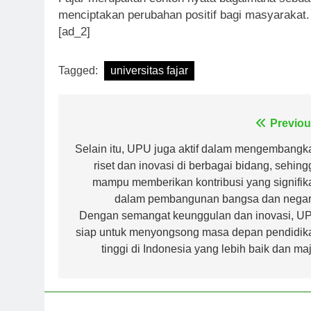
menciptakan perubahan positif bagi masyarakat.
[ad_2]
Tagged:
universitas fajar
Navigasi
Previou
pos
Selain itu, UPU juga aktif dalam mengembangk
riset dan inovasi di berbagai bidang, sehing
mampu memberikan kontribusi yang signifik
dalam pembangunan bangsa dan negar
Dengan semangat keunggulan dan inovasi, U
siap untuk menyongsong masa depan pendidik
tinggi di Indonesia yang lebih baik dan maj