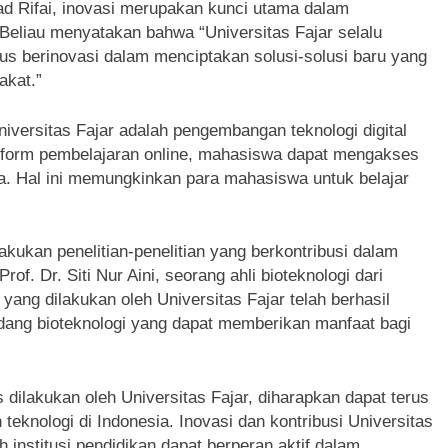
mad Rifai, inovasi merupakan kunci utama dalam
Beliau menyatakan bahwa “Universitas Fajar selalu
s berinovasi dalam menciptakan solusi-solusi baru yang
akat.”
niversitas Fajar adalah pengembangan teknologi digital
tform pembelajaran online, mahasiswa dapat mengakses
a. Hal ini memungkinkan para mahasiswa untuk belajar
lakukan penelitian-penelitian yang berkontribusi dalam
f. Dr. Siti Nur Aini, seorang ahli bioteknologi dari
yang dilakukan oleh Universitas Fajar telah berhasil
dang bioteknologi yang dapat memberikan manfaat bagi
 dilakukan oleh Universitas Fajar, diharapkan dapat terus
knologi di Indonesia. Inovasi dan kontribusi Universitas
institusi pendidikan dapat berperan aktif dalam