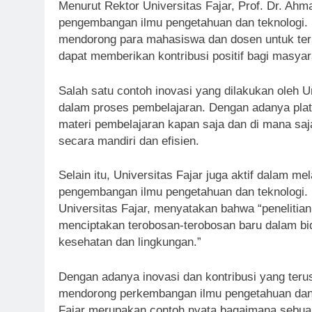
Menurut Rektor Universitas Fajar, Prof. Dr. Ah
pengembangan ilmu pengetahuan dan teknologi. 
mendorong para mahasiswa dan dosen untuk teru
dapat memberikan kontribusi positif bagi masyar
Salah satu contoh inovasi yang dilakukan oleh U
dalam proses pembelajaran. Dengan adanya pla
materi pembelajaran kapan saja dan di mana saj
secara mandiri dan efisien.
Selain itu, Universitas Fajar juga aktif dalam me
pengembangan ilmu pengetahuan dan teknologi. Pro
Universitas Fajar, menyatakan bahwa “penelitian 
menciptakan terobosan-terobosan baru dalam bi
kesehatan dan lingkungan.”
Dengan adanya inovasi dan kontribusi yang terus
mendorong perkembangan ilmu pengetahuan dan te
Fajar merupakan contoh nyata bagaimana sebuah 