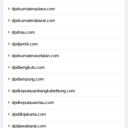
dpdaceh.com
dpdsumaterautara.com
dpdsumaterabarat.com
dpdriau.com
dpdjambi.com
dpdsumateraselatan.com
dpdbengkulu.com
dpdlampung.com
dpdkepulauanbangkabelitung.com
dpdkepulauanriau.com
dpddkijakarta.com