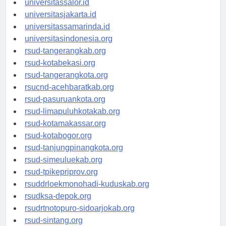
universitassalor.id
universitasjakarta.id
universitassamarinda.id
universitasindonesia.org
rsud-tangerangkab.org
rsud-kotabekasi.org
rsud-tangerangkota.org
rsucnd-acehbaratkab.org
rsud-pasuruankota.org
rsud-limapuluhkotakab.org
rsud-kotamakassar.org
rsud-kotabogor.org
rsud-tanjungpinangkota.org
rsud-simeuluekab.org
rsud-tpikepriprov.org
rsuddrloekmonohadi-kuduskab.org
rsudksa-depok.org
rsudrtnotopuro-sidoarjokab.org