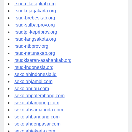
rsud-sintang.org
rsud-cilacapkab.org
rsudkoja-jakarta.org
rsud-brebeskab.org
rsud-sulbarprov.org
rsudtpi-kepriprov.org
rsud-langsakota.org
rsud-ntbprov.org
rsud-natunakab.org
rsudkisaran-asahankab.org
rsud-indonesia.org
sekolahindonesia.id
sekolahjambi.com
sekolahriau.com
sekolahpalembang.com
sekolahlampung.com
sekolahsamarinda.com
sekolahbandung.com
sekolahdenpasar.com