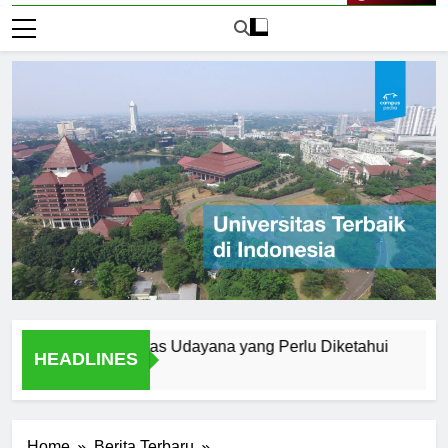
Live Now
ern di Universitas Udayana yang Perlu Diketahui
A Studen
HEADLINES
1 Hari Ago