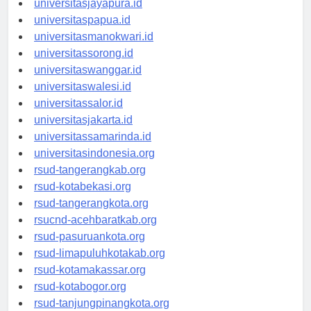
universitasjayapura.id
universitaspapua.id
universitasmanokwari.id
universitassorong.id
universitaswanggar.id
universitaswalesi.id
universitassalor.id
universitasjakarta.id
universitassamarinda.id
universitasindonesia.org
rsud-tangerangkab.org
rsud-kotabekasi.org
rsud-tangerangkota.org
rsucnd-acehbaratkab.org
rsud-pasuruankota.org
rsud-limapuluhkotakab.org
rsud-kotamakassar.org
rsud-kotabogor.org