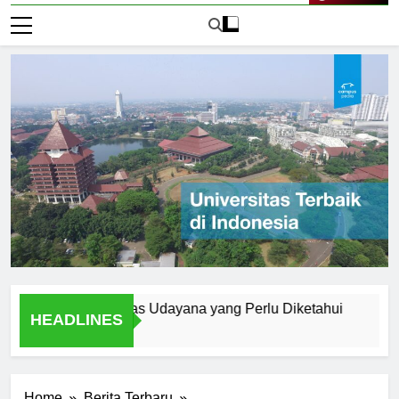
Live Now
rn di Universitas Udayana yang Perlu Diketahui
A Studen
HEADLINES
2 Hari Ago