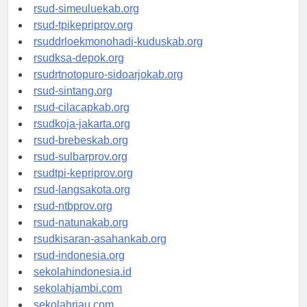
rsud-tanjungpinangkota.org
rsud-simeuluekab.org
rsud-tpikepriprov.org
rsuddrloekmonohadi-kuduskab.org
rsudksa-depok.org
rsudrtnotopuro-sidoarjokab.org
rsud-sintang.org
rsud-cilacapkab.org
rsudkoja-jakarta.org
rsud-brebeskab.org
rsud-sulbarprov.org
rsudtpi-kepriprov.org
rsud-langsakota.org
rsud-ntbprov.org
rsud-natunakab.org
rsudkisaran-asahankab.org
rsud-indonesia.org
sekolahindonesia.id
sekolahjambi.com