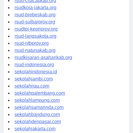
rsud-cilacapkab.org
rsudkoja-jakarta.org
rsud-brebeskab.org
rsud-sulbarprov.org
rsudtpi-kepriprov.org
rsud-langsakota.org
rsud-ntbprov.org
rsud-natunakab.org
rsudkisaran-asahankab.org
rsud-indonesia.org
sekolahindonesia.id
sekolahjambi.com
sekolahriau.com
sekolahpalembang.com
sekolahlampung.com
sekolahsamarinda.com
sekolahbandung.com
sekolahdenpasar.com