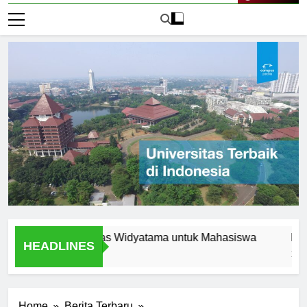
Live Now
rn di Universitas Widyatama untuk Mahasiswa
Fasilitas
HEADLINES
1 Hari Ago