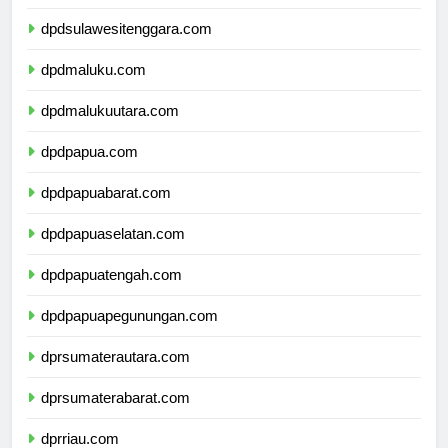
dpdsulawesiselatan.com
dpdsulawesitenggara.com
dpdmaluku.com
dpdmalukuutara.com
dpdpapua.com
dpdpapuabarat.com
dpdpapuaselatan.com
dpdpapuatengah.com
dpdpapuapegunungan.com
dprsumaterautara.com
dprsumaterabarat.com