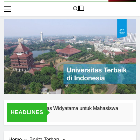
Live Now
ern di Universitas Widyatama untuk Mahasiswa
Fasilitas
HEADLINES
1 Hari Ago