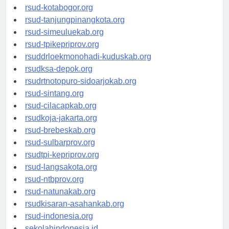
rsud-kotamakassar.org
rsud-kotabogor.org
rsud-tanjungpinangkota.org
rsud-simeuluekab.org
rsud-tpikepriprov.org
rsuddrloekmonohadi-kuduskab.org
rsudksa-depok.org
rsudrtnotopuro-sidoarjokab.org
rsud-sintang.org
rsud-cilacapkab.org
rsudkoja-jakarta.org
rsud-brebeskab.org
rsud-sulbarprov.org
rsudtpi-kepriprov.org
rsud-langsakota.org
rsud-ntbprov.org
rsud-natunakab.org
rsudkisaran-asahankab.org
rsud-indonesia.org