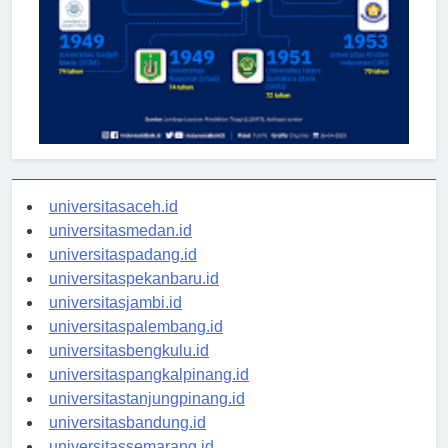
universitasaceh.id
universitasmedan.id
universitaspadang.id
universitaspekanbaru.id
universitasjambi.id
universitaspalembang.id
universitasbengkulu.id
universitaspangkalpinang.id
universitastanjungpinang.id
universitasbandung.id