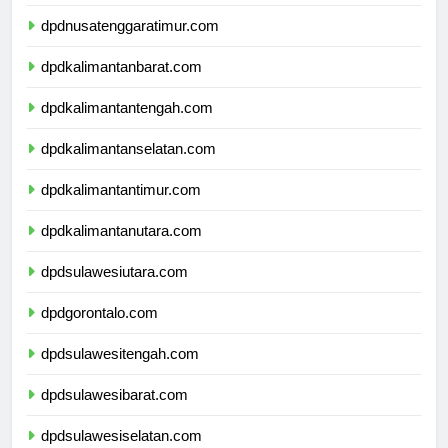
dpdnusatenggarabarat.com
dpdnusatenggaratimur.com
dpdkalimantanbarat.com
dpdkalimantantengah.com
dpdkalimantanselatan.com
dpdkalimantantimur.com
dpdkalimantanutara.com
dpdsulawesiutara.com
dpdgorontalo.com
dpdsulawesitengah.com
dpdsulawesibarat.com