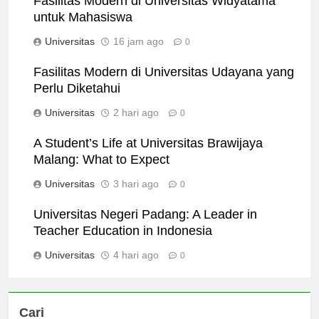
Fasilitas Modern di Universitas Widyatama
untuk Mahasiswa
Universitas
16 jam ago
0
Fasilitas Modern di Universitas Udayana yang
Perlu Diketahui
Universitas
2 hari ago
0
A Student’s Life at Universitas Brawijaya
Malang: What to Expect
Universitas
3 hari ago
0
Universitas Negeri Padang: A Leader in
Teacher Education in Indonesia
Universitas
4 hari ago
0