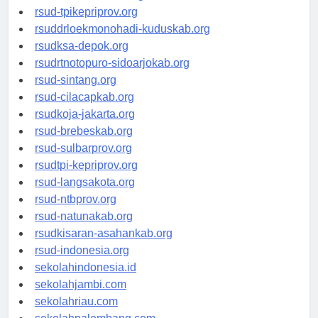
rsud-simeuluekab.org
rsud-tpikepriprov.org
rsuddrloekmonohadi-kuduskab.org
rsudksa-depok.org
rsudrtnotopuro-sidoarjokab.org
rsud-sintang.org
rsud-cilacapkab.org
rsudkoja-jakarta.org
rsud-brebeskab.org
rsud-sulbarprov.org
rsudtpi-kepriprov.org
rsud-langsakota.org
rsud-ntbprov.org
rsud-natunakab.org
rsudkisaran-asahankab.org
rsud-indonesia.org
sekolahindonesia.id
sekolahjambi.com
sekolahriau.com