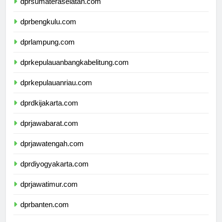
dprsumateraselatan.com
dprbengkulu.com
dprlampung.com
dprkepulauanbangkabelitung.com
dprkepulauanriau.com
dprdkijakarta.com
dprjawabarat.com
dprjawatengah.com
dprdiyogyakarta.com
dprjawatimur.com
dprbanten.com