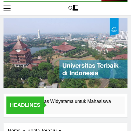
Live Now
ern di Universitas Widyatama untuk Mahasiswa
Fasilitas
HEADLINES
2 Hari Ago