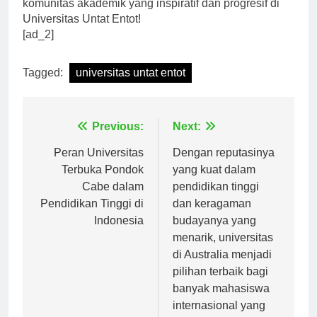
daftarkan diri Anda dan bergabunglah dengan
komunitas akademik yang inspiratif dan progresif di
Universitas Untat Entot!
[ad_2]
Tagged:
universitas untat entot
Navigasi
Previous:
Next:
pos
Peran Universitas
Dengan reputasinya
Terbuka Pondok
yang kuat dalam
Cabe dalam
pendidikan tinggi
Pendidikan Tinggi di
dan keragaman
Indonesia
budayanya yang
menarik, universitas
di Australia menjadi
pilihan terbaik bagi
banyak mahasiswa