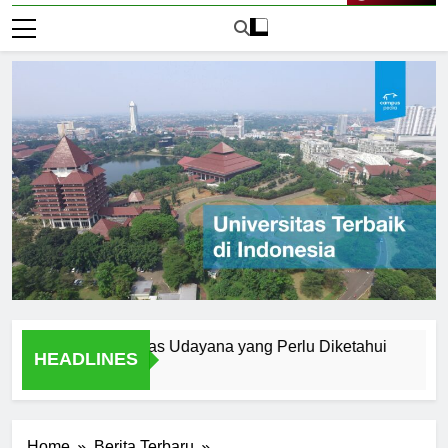
Live Now
rn di Universitas Udayana yang Perlu Diketahui
A Studen
HEADLINES
1 Hari Ago