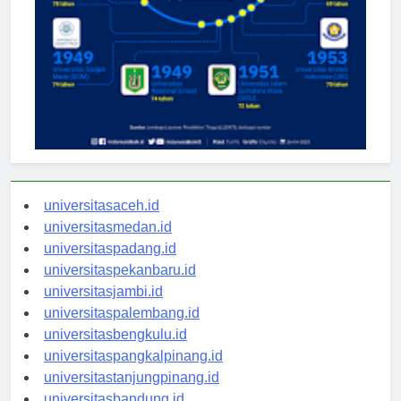
universitasaceh.id
universitasmedan.id
universitaspadang.id
universitaspekanbaru.id
universitasjambi.id
universitaspalembang.id
universitasbengkulu.id
universitaspangkalpinang.id
universitastanjungpinang.id