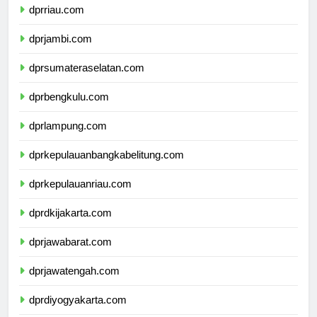
dprriau.com
dprjambi.com
dprsumateraselatan.com
dprbengkulu.com
dprlampung.com
dprkepulauanbangkabelitung.com
dprkepulauanriau.com
dprdkijakarta.com
dprjawabarat.com
dprjawatengah.com
dprdiyogyakarta.com