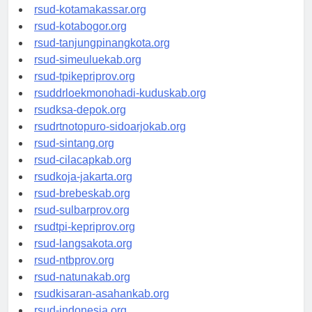
rsud-limapuluhkotakab.org
rsud-kotamakassar.org
rsud-kotabogor.org
rsud-tanjungpinangkota.org
rsud-simeuluekab.org
rsud-tpikepriprov.org
rsuddrloekmonohadi-kuduskab.org
rsudksa-depok.org
rsudrtnotopuro-sidoarjokab.org
rsud-sintang.org
rsud-cilacapkab.org
rsudkoja-jakarta.org
rsud-brebeskab.org
rsud-sulbarprov.org
rsudtpi-kepriprov.org
rsud-langsakota.org
rsud-ntbprov.org
rsud-natunakab.org
rsudkisaran-asahankab.org