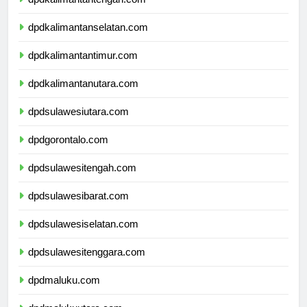
dpdkalimantantengah.com
dpdkalimantanselatan.com
dpdkalimantantimur.com
dpdkalimantanutara.com
dpdsulawesiutara.com
dpdgorontalo.com
dpdsulawesitengah.com
dpdsulawesibarat.com
dpdsulawesiselatan.com
dpdsulawesitenggara.com
dpdmaluku.com