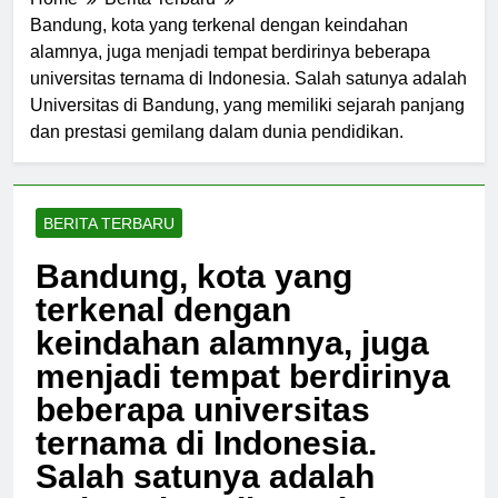
Home
Berita Terbaru
Bandung, kota yang terkenal dengan keindahan
alamnya, juga menjadi tempat berdirinya beberapa
universitas ternama di Indonesia. Salah satunya adalah
Universitas di Bandung, yang memiliki sejarah panjang
dan prestasi gemilang dalam dunia pendidikan.
BERITA TERBARU
Bandung, kota yang
terkenal dengan
keindahan alamnya, juga
menjadi tempat berdirinya
beberapa universitas
ternama di Indonesia.
Salah satunya adalah