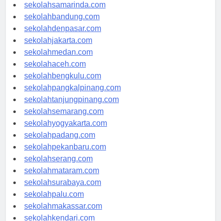
sekolahlampung.com
sekolahsamarinda.com
sekolahbandung.com
sekolahdenpasar.com
sekolahjakarta.com
sekolahmedan.com
sekolahaceh.com
sekolahbengkulu.com
sekolahpangkalpinang.com
sekolahtanjungpinang.com
sekolahsemarang.com
sekolahyogyakarta.com
sekolahpadang.com
sekolahpekanbaru.com
sekolahserang.com
sekolahmataram.com
sekolahsurabaya.com
sekolahpalu.com
sekolahmakassar.com