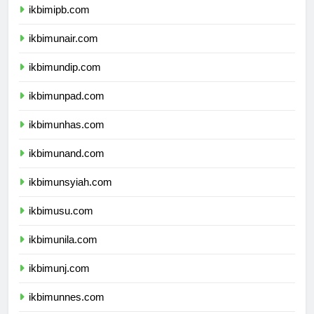
ikbimipb.com
ikbimunair.com
ikbimundip.com
ikbimunpad.com
ikbimunhas.com
ikbimunand.com
ikbimunsyiah.com
ikbimusu.com
ikbimunila.com
ikbimunj.com
ikbimunnes.com