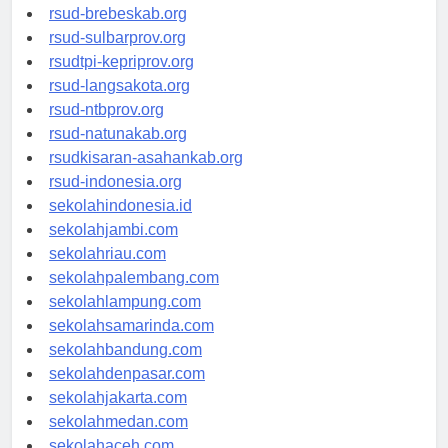
rsudkoja-jakarta.org
rsud-brebeskab.org
rsud-sulbarprov.org
rsudtpi-kepriprov.org
rsud-langsakota.org
rsud-ntbprov.org
rsud-natunakab.org
rsudkisaran-asahankab.org
rsud-indonesia.org
sekolahindonesia.id
sekolahjambi.com
sekolahriau.com
sekolahpalembang.com
sekolahlampung.com
sekolahsamarinda.com
sekolahbandung.com
sekolahdenpasar.com
sekolahjakarta.com
sekolahmedan.com