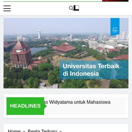
Live Now
rn di Universitas Widyatama untuk Mahasiswa
Fasilitas
HEADLINES
1 Hari Ago