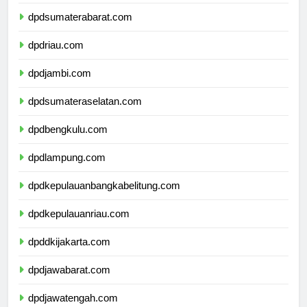
dpdsumaterautara.com
dpdsumaterabarat.com
dpdriau.com
dpdjambi.com
dpdsumateraselatan.com
dpdbengkulu.com
dpdlampung.com
dpdkepulauanbangkabelitung.com
dpdkepulauanriau.com
dpddkijakarta.com
dpdjawabarat.com