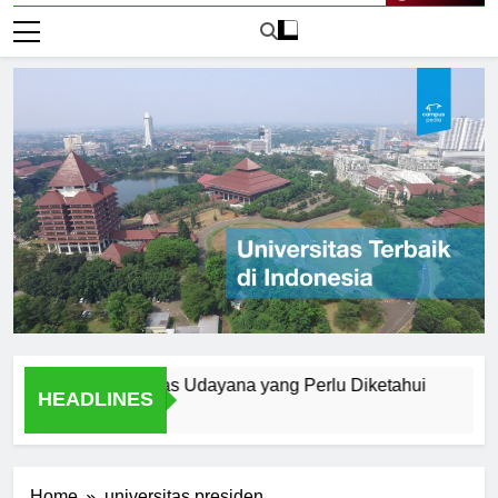
Live Now
ern di Universitas Udayana yang Perlu Diketahui
A Studen
HEADLINES
1 Hari Ago