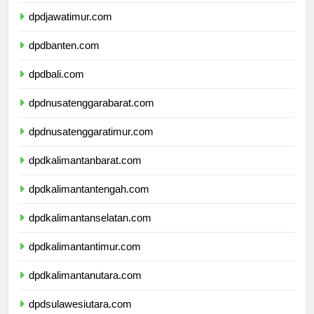
dpddiyogyakarta.com
dpdjawatimur.com
dpdbanten.com
dpdbali.com
dpdnusatenggarabarat.com
dpdnusatenggaratimur.com
dpdkalimantanbarat.com
dpdkalimantantengah.com
dpdkalimantanselatan.com
dpdkalimantantimur.com
dpdkalimantanutara.com