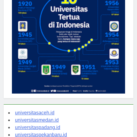
universitasaceh.id
universitasmedan.id
universitaspadang.id