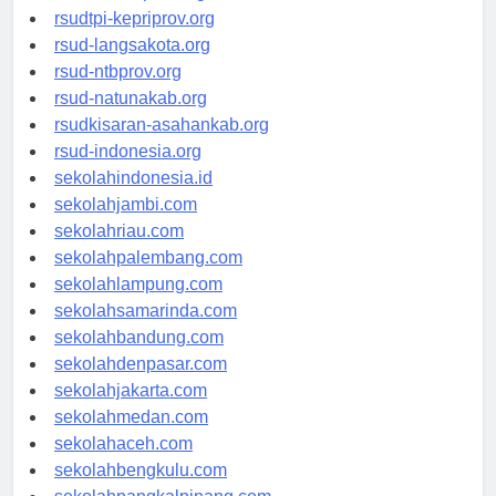
rsud-sulbarprov.org
rsudtpi-kepriprov.org
rsud-langsakota.org
rsud-ntbprov.org
rsud-natunakab.org
rsudkisaran-asahankab.org
rsud-indonesia.org
sekolahindonesia.id
sekolahjambi.com
sekolahriau.com
sekolahpalembang.com
sekolahlampung.com
sekolahsamarinda.com
sekolahbandung.com
sekolahdenpasar.com
sekolahjakarta.com
sekolahmedan.com
sekolahaceh.com
sekolahbengkulu.com