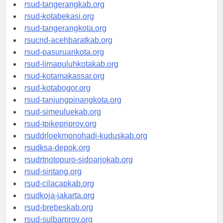
universitasindonesia.org
rsud-tangerangkab.org
rsud-kotabekasi.org
rsud-tangerangkota.org
rsucnd-acehbaratkab.org
rsud-pasuruankota.org
rsud-limapuluhkotakab.org
rsud-kotamakassar.org
rsud-kotabogor.org
rsud-tanjungpinangkota.org
rsud-simeuluekab.org
rsud-tpikepriprov.org
rsuddrloekmonohadi-kuduskab.org
rsudksa-depok.org
rsudrtnotopuro-sidoarjokab.org
rsud-sintang.org
rsud-cilacapkab.org
rsudkoja-jakarta.org
rsud-brebeskab.org