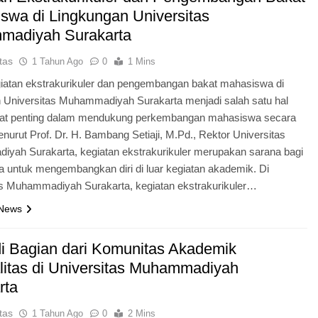
swa di Lingkungan Universitas
madiyah Surakarta
tas
1 Tahun Ago
0
1 Mins
giatan ekstrakurikuler dan pengembangan bakat mahasiswa di
n Universitas Muhammadiyah Surakarta menjadi salah satu hal
at penting dalam mendukung perkembangan mahasiswa secara
Menurut Prof. Dr. H. Bambang Setiaji, M.Pd., Rektor Universitas
yah Surakarta, kegiatan ekstrakurikuler merupakan sarana bagi
 untuk mengembangkan diri di luar kegiatan akademik. Di
as Muhammadiyah Surakarta, kegiatan ekstrakurikuler…
 News
i Bagian dari Komunitas Akademik
litas di Universitas Muhammadiyah
rta
tas
1 Tahun Ago
0
2 Mins