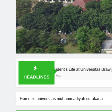
A Student’s Life at Universitas Brawijaya Malang: What to Exp
2 Hari Ago
HEADLINES
Home
universitas muhammadiyah surakarta