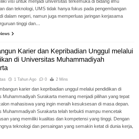
iki visi untuk menjadi universitas terkemuka di bidang ilmu
an dan teknologi, UMS tidak hanya fokus pada pengembangan
di dalam negeri, namun juga memperluas jaringan kerjasama
rguruan tinggi dan…
 News
gun Karier dan Kepribadian Unggul melalui
ikan di Universitas Muhammadiyah
rta
tas
1 Tahun Ago
0
2 Mins
bangun karier dan kepribadian unggul melalui pendidikan di
as Muhammadiyah Surakarta memang menjadi pilihan yang tepat
 calon mahasiswa yang ingin meraih kesuksesan di masa depan.
as Muhammadiyah Surakarta telah terbukti mampu mencetak
lusan yang memiliki kualitas dan kompetensi yang tinggi. Dengan
nya teknologi dan persaingan yang semakin ketat di dunia kerja,
…