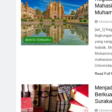
Mahasi
Muham
Universi
[ad_1] Ke
lingkunga
BERITA TERBARU
yang sang
holistik. 
Muhammadi
mahasiswa
Universit
Read Full
Menjad
Berkua
Suraka
Universi