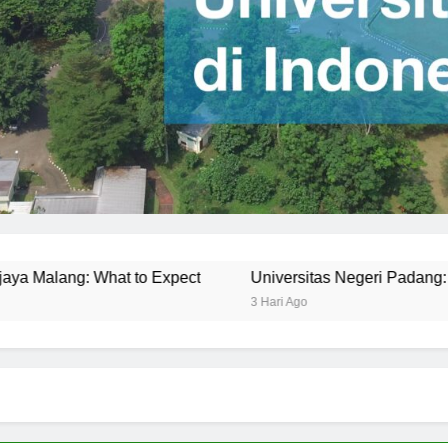
ect
Universitas Negeri Padang: A Leader in Teacher Educ
3 Hari Ago