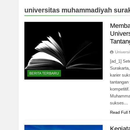
universitas muhammadiyah sura
Memban
Univer
Tantan
Universi
[ad_1] Se
Surakarta
BERITA TERBARU
karier suk
tantangan
kompetitif
Muhammadi
sukses…
Read Full
Kegiat