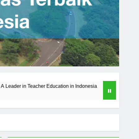
ation in Indonesia
Daftar 10 Universitas di Indonesia de
4 Hari Ago