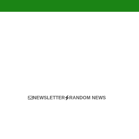
NEWSLETTER
RANDOM NEWS